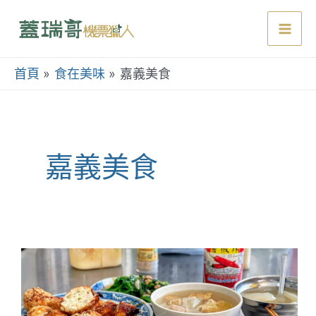
跳
至
Mai
主
要
首頁
食在美味
嘉義美食
Men
內
容
嘉義美食