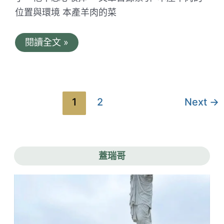
｜
位置與環境 本產羊肉的菜
難
忘
的
本
閱讀全文 »
排
產
骨
羊
酥
肉。
口
橫
感
越
一
文
1
2
Next
→
甲
章
子
的
分
嘉
義
頁
東
蓋瑞哥
市
場
老
店
｜
與
爸
爸