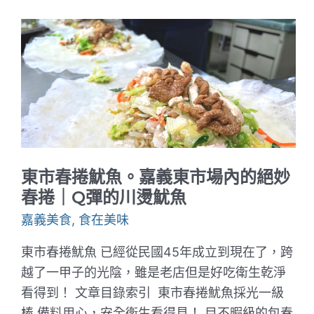
缸
雞
山
產
美
食-
嘉
義
店。
好
吃
純
正
的
東市春捲魷魚。嘉義東市場內的絕妙
甕
仔
春捲｜Q彈的川燙魷魚
放
山
嘉義美食
,
食在美味
雞
東市春捲魷魚 已經從民國45年成立到現在了，跨
越了一甲子的光陰，雖是老店但是好吃衛生乾淨
看得到！ 文章目錄索引 東市春捲魷魚採光一級
棒 備料用心，安全衛生看得見！ 目不暇級的包春