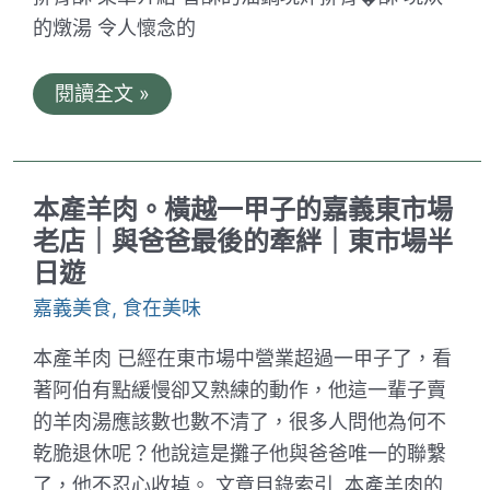
彈
的燉湯 令人懷念的
的
川
燙
魷
袁
閱讀全文 »
魚
家
筒
仔
米
糕
本產羊肉。橫越一甲子的嘉義東市場
排
骨
老店｜與爸爸最後的牽絆｜東市場半
酥。
日遊
隱
藏
嘉義美食
,
食在美味
在
嘉
義
本產羊肉 已經在東市場中營業超過一甲子了，看
東
市
著阿伯有點緩慢卻又熟練的動作，他這一輩子賣
場
的羊肉湯應該數也數不清了，很多人問他為何不
內
的
乾脆退休呢？他說這是攤子他與爸爸唯一的聯繫
美
了，他不忍心收掉。 文章目錄索引 本產羊肉的
味