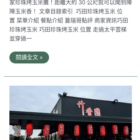
肝、
家珍珠烤玉米攤！距離大約 30 公尺就可以聞到陣
筍
絲
陣玉米香！ 文章目錄索引 巧田珍珠烤玉米 位
大
置 菜單介紹 餐點介紹 蓋瑞哥點評 商家資訊巧田
腸
與
珍珠烤玉米 巧田珍珠烤玉米 位置 走過太平雲梯
無
並穿過一
敵
煎
魚！
巧
閱讀全文 »
田
珍
珠
烤
玉
米。
嘉
義
太
平
老
街
梯
散