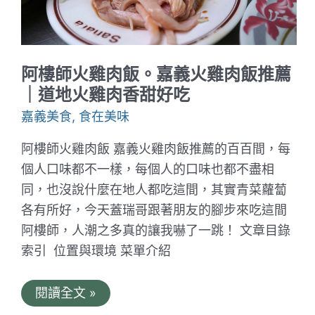
全
雞
｜
嘉
義
智
阿樓師火雞肉飯。嘉義火雞肉飯推薦
選
飯
｜道地火雞肉香甜好吃
店
獨
嘉義美食
,
食在美味
家
全
阿樓師火雞肉飯 嘉義火雞肉飯推薦的百百間，每
雞
組
個人口味都不一樣，每個人的口味也都不盡相
開
同，也沒說什麼在地人都吃這間，其實青菜蘿蔔
箱
各有所好，今天蓋瑞哥跟著朋友的腳步來吃這間
阿樓師，人潮之多真的讓我嚇了一跳！ 文章目錄
索引 位置與環境 菜單介紹
阿
閱讀全文 »
樓