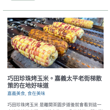
小
吃
古
董
民
藝。
嘉
義
隱
藏
版
的
台
灣
道
地
好
巧田珍珠烤玉米。嘉義太平老街梯散
滋
味
策的在地好味道
｜
好
嘉義美食
,
食在美味
吃
的
巧田珍珠烤玉米 是離開茶園步道後就會看到這一
粉