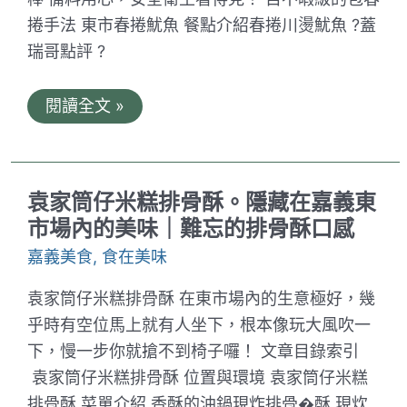
捲手法 東市春捲魷魚 餐點介紹春捲川燙魷魚 ?蓋
瑞哥點評 ?
東
閱讀全文 »
市
春
捲
魷
魚。
袁家筒仔米糕排骨酥。隱藏在嘉義東
嘉
義
市場內的美味｜難忘的排骨酥口感
東
市
嘉義美食
,
食在美味
場
內
袁家筒仔米糕排骨酥 在東市場內的生意極好，幾
的
絕
乎時有空位馬上就有人坐下，根本像玩大風吹一
妙
春
下，慢一步你就搶不到椅子囉！ 文章目錄索引
捲
袁家筒仔米糕排骨酥 位置與環境 袁家筒仔米糕
｜
Q
排骨酥 菜單介紹 香酥的油鍋現炸排骨�酥 現炊