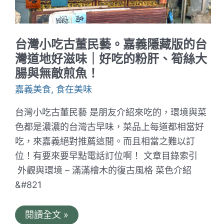
的
原
汁
原
味！
台灣小吃古董民藝。嘉義隱藏版的台
蓋
瑞
灣道地好滋味｜好吃的粉肝、筍絲大
哥
腸與無敵煎魚！
大
推
嘉義美食
,
食在美味
芝
麻
糊
台灣小吃古董民藝 是朋友介紹來吃的，環境與菜
加
色都是濃濃的台灣古早味，菜品上每道都相當好
芋
泥
吃，來嘉義絕對推薦這間。而且相當之難以訂
｜
老
位！有要來要早點電話訂位啊！ 文章目錄索引
闆
外觀與環境 – 滿滿檜木的復古風格 菜色介紹
娘
也
&#821
很
閃
亮
台
閱讀全文 »
灣