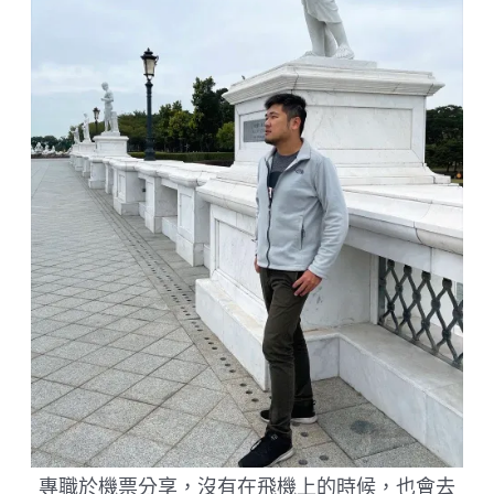
最
後
的
牽
絆
｜
東
市
場
半
日
遊
專職於機票分享，沒有在飛機上的時候，也會去