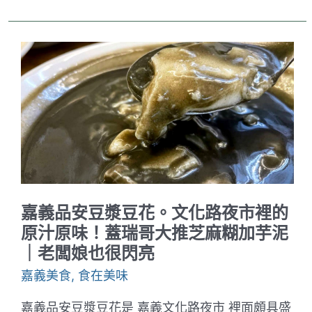
師
火
雞
肉
飯。
嘉
義
火
雞
肉
飯
推
薦
｜
道
地
火
嘉義品安豆漿豆花。文化路夜市裡的
雞
肉
原汁原味！蓋瑞哥大推芝麻糊加芋泥
香
｜老闆娘也很閃亮
甜
好
嘉義美食
,
食在美味
吃
嘉義品安豆漿豆花是 嘉義文化路夜市 裡面頗具盛