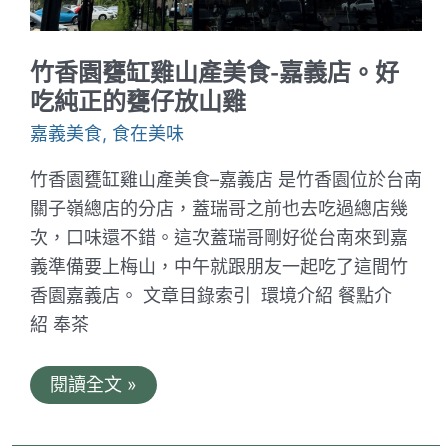
策
的
在
地
竹香園甕缸雞山產美食-嘉義店。好
好
味
吃純正的甕仔放山雞
道
嘉義美食
,
食在美味
竹香園甕缸雞山產美食–嘉義店 是竹香園位於台南
關子嶺總店的分店，蓋瑞哥之前也去吃過總店幾
次，口味還不錯。這次蓋瑞哥剛好從台南來到嘉
義準備要上梅山，中午就跟朋友一起吃了這間竹
香園嘉義店。 文章目錄索引 環境介紹 餐點介
紹 奉茶
竹
閱讀全文 »
香
園
甕