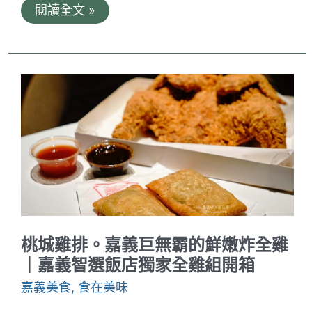
西
閱讀全文 »
市
米
糕。
嘉
義
三
代
懷
舊
好
味
道
｜
綜
合
湯
一
碗
桃城雞排。嘉義巨無霸的鮮嫩炸全雞
只
要
｜嘉義智選飯店獨家全雞組開箱
20
元，
嘉義美食
,
食在美味
料
多