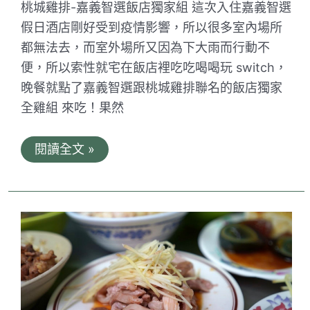
桃城雞排-嘉義智選飯店獨家組 這次入住嘉義智選
又
實
假日酒店剛好受到疫情影響，所以很多室內場所
在！
都無法去，而室外場所又因為下大雨而行動不
便，所以索性就宅在飯店裡吃吃喝喝玩 switch，
晚餐就點了嘉義智選跟桃城雞排聯名的飯店獨家
全雞組 來吃！果然
桃
閱讀全文 »
城
雞
排。
嘉
義
巨
無
霸
的
鮮
嫩
炸