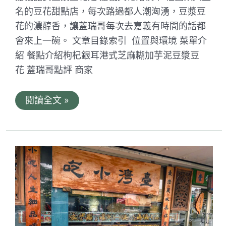
名的豆花甜點店，每次路過都人潮洶湧，豆漿豆
花的濃醇香，讓蓋瑞哥每次去嘉義有時間的話都
會來上一碗。 文章目錄索引 位置與環境 菜單介
紹 餐點介紹枸杞銀耳港式芝麻糊加芋泥豆漿豆
花 蓋瑞哥點評 商家
嘉
閱讀全文 »
義
品
安
豆
漿
豆
花。
文
化
路
夜
市
裡