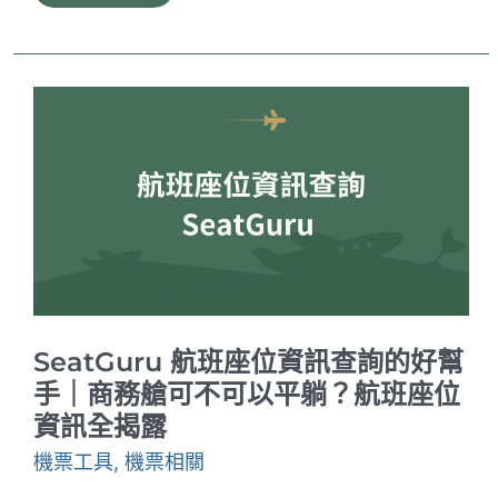
教
學
｜
實
時
航
班
與
座
位
面
向
查
詢
工
具
SeatGuru 航班座位資訊查詢的好幫
手｜商務艙可不可以平躺？航班座位
資訊全揭露
機票工具
,
機票相關