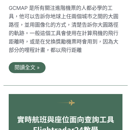
GCMAP 是所有關注進階機票的人都必學的工
具，他可以告訴你地球上任兩個城市之間的大圓
路徑，並用圖像化的方式，清楚告訴你大圓路徑
的軌跡。一般這個工具會使用在計算飛機的飛行
距離時，或是在兌換獎勵機票時會用到，因為大
部分的哩程計畫，都以飛行距離
GCMAP
閱讀全文 »
教
學
｜
飛
行
距
離
查
詢
工
具、
兌