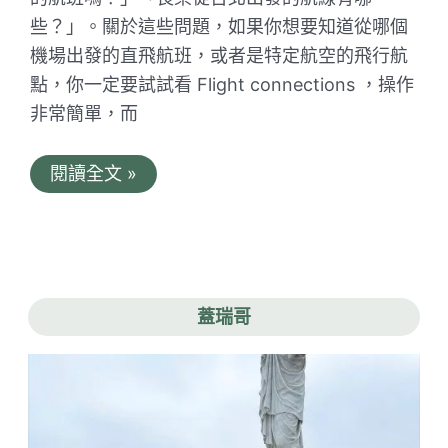
些？」。關於這些問題，如果你想要知道從哪個
機場出發的直飛航班，或者是特定航空的飛行航
點，你一定要試試看 Flight connections ，操作
非常簡單，而
Flight
閱讀全文 »
Connections
教
學
｜
快
速
簡
蓋瑞哥
單
好
上
手
的
航
線
查