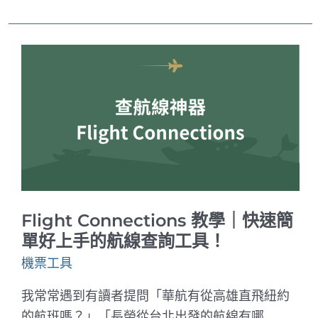
教
學
｜
進
階
查
詢
航
班
的
好
工
具，
指
定
機
型、
Flight Connections 教學｜快速簡
指
定
單好上手的航線查詢工具！
聯
盟、
機票工具
指
定
我常常遇到有讀者提問「華航有從高雄直飛紐約
航
司
的航班嗎？」「長榮從台北出發的航線有哪