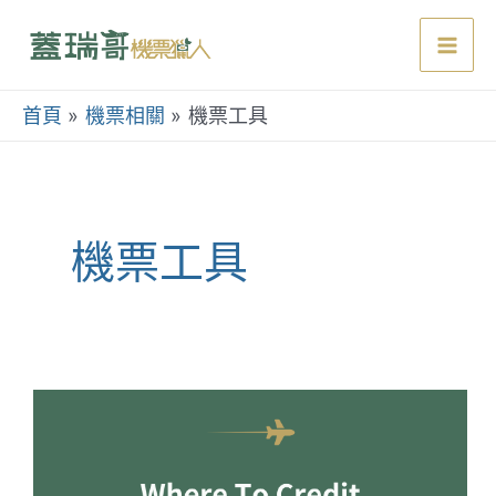
跳
至
Mai
主
要
首頁
機票相關
機票工具
Men
內
容
機票工具