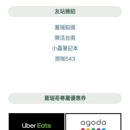
友站連結
蓋瑞知道
樂活台南
小蟲筆記本
旅咖543
蓋瑞哥專屬優惠券