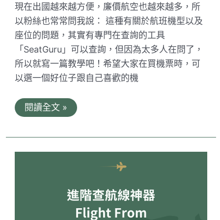
現在出國越來越方便，廉價航空也越來越多，所
以粉絲也常常問我說： 這種有關於航班機型以及
座位的問題，其實有專門在查詢的工具
「SeatGuru」可以查詢，但因為太多人在問了，
所以就寫一篇教學吧！希望大家在買機票時，可
以選一個好位子跟自己喜歡的機
SeatGuru
閱讀全文 »
航
班
座
位
資
訊
查
詢
的
好
幫
手