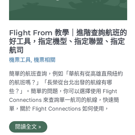
｜
商
務
艙
可
不
Flight From 教學｜進階查詢航班的
可
以
好工具，指定機型、指定聯盟、指定
平
航司
躺？
航
機票工具
,
機票相關
班
座
位
簡單的航班查詢，例如「華航有從高雄直飛紐約
資
的航班嗎？」「長榮從台北出發的航線有哪
訊
全
些？」。簡單的問題，你可以選擇使用 Flight
揭
露
Connections 來查詢單一航司的航線，快速簡
單，關於 Flight Connections 如何使用，
Flight
閱讀全文 »
From