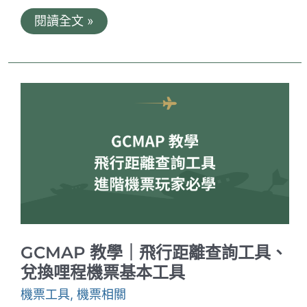
Where
閱讀全文 »
to
Credit
｜
哩
程
新
手
必
學
的
哩
程
累
積
查
詢
工
具
GCMAP 教學｜飛行距離查詢工具、
兌換哩程機票基本工具
機票工具
,
機票相關