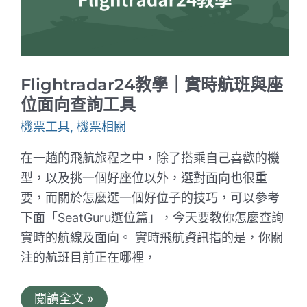
換
哩
程
機
票
基
Flightradar24教學｜實時航班與座
本
工
位面向查詢工具
具
機票工具
,
機票相關
在一趟的飛航旅程之中，除了搭乘自己喜歡的機
型，以及挑一個好座位以外，選對面向也很重
要，而關於怎麼選一個好位子的技巧，可以參考
下面「SeatGuru選位篇」，今天要教你怎麼查詢
實時的航線及面向。 實時飛航資訊指的是，你關
注的航班目前正在哪裡，
Flightradar24
閱讀全文 »