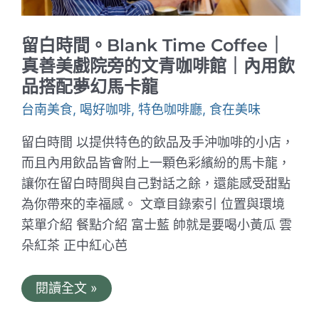
支
付
上
留白時間。Blank Time Coffee｜
線
啦！
真善美戲院旁的文青咖啡館｜內用飲
品搭配夢幻馬卡龍
台南美食
,
喝好咖啡
,
特色咖啡廳
,
食在美味
留白時間 以提供特色的飲品及手沖咖啡的小店，
而且內用飲品皆會附上一顆色彩繽紛的馬卡龍，
讓你在留白時間與自己對話之餘，還能感受甜點
為你帶來的幸福感。 文章目錄索引 位置與環境
菜單介紹 餐點介紹 富士藍 帥就是要喝小黃瓜 雲
朵紅茶 正中紅心芭
留
閱讀全文 »
白
時