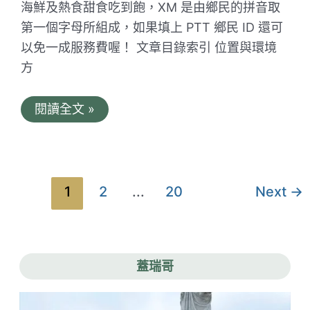
海鮮及熱食甜食吃到飽，XM 是由鄉民的拼音取
幻
馬
第一個字母所組成，如果填上 PTT 鄉民 ID 還可
卡
龍
以免一成服務費喔！ 文章目錄索引 位置與環境
方
XM
閱讀全文 »
養
生
麻
辣
鍋
中
文
1
2
...
20
Next
→
華
章
店。
台
分
南
正
頁
統
蓋瑞哥
鄉
民
火
鍋！