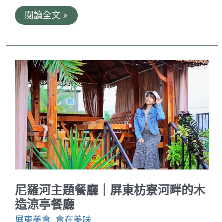
胡
閱讀全文 »
仔
妹
蛋
糕
之
家
｜
屏
東
在
地
無
添
加
甜
點
尼羅河主題餐廳｜屏東枋寮河畔的木
造涼亭餐廳
屏東美食
,
食在美味