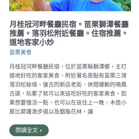
驚
艷
｜
義
月桂冠河畔餐廳民宿。苗栗獅潭餐廳
享
天
推薦。落羽松附近餐廳。住宿推薦。
地
道地客家小炒
咖
啡
苗栗美食
推
薦
月桂冠河畔餐廳民宿，位於苗栗縣獅潭鄉，主打
道地好吃的客家美食，附近著名景點有苗栗三灣
落羽松秘境、復古的新店老街、休閒運動的鳴鳳
古道，玩累了就可以來這吃好吃的客家美食。如
果想要慢活一點，也可以在這住上一晚，木造小
屋比鄰護漁步道以及胭脂花林，讓
月
閱讀全文 »
桂