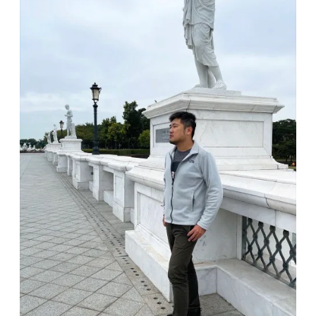
吃
到
飽
每
人
免
500
元