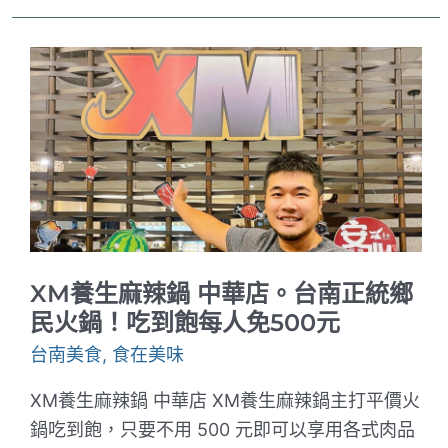
間。
Blank
Time
Coffee
｜
真
善
美
戲
院
旁
的
文
青
咖
啡
XM養生麻辣鍋 中華店。台南正統鄉
館
｜
民火鍋！吃到飽每人免500元
內
用
台南美食
,
食在美味
飲
品
XM養生麻辣鍋 中華店 XM養生麻辣鍋主打平價火
搭
配
鍋吃到飽，只要不用 500 元即可以享用各式肉品
夢