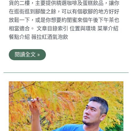
貨的二樓，主要提供精選咖啡及蛋糕飲品，讓你
在逛街逛到腳酸之餘，可以有個歇腳的地方好好
放鬆一下，或是你想要約閨蜜來個午後下午茶也
相當適合。 文章目錄索引 位置與環境 菜單介紹
餐點介紹 薇拉紅酒氣泡飲
米
閱讀全文 »
拉
尼
咖
啡
CAFFÉ
Milani。
二
訪。
甜
點、
咖
啡
依
然