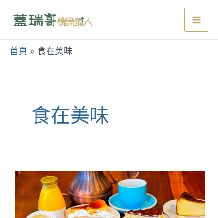
跳
至
Mai
主
要
首頁
食在美味
Men
內
容
食在美味