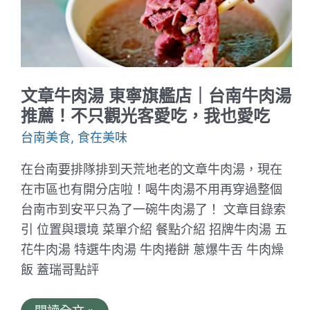
河
畔
的
木
造
涼
亭
文章牛肉湯 東寧旗艦店｜台南牛肉湯
餐
廳
推薦！不只觀光客愛吃，我也愛吃
台南美食
,
食在美味
在台南要排隊排到天荒地老的文章牛肉湯，現在
在市區也有開分店啦！喝牛肉湯不用再穿過整個
台南市到安平只為了一碗牛肉湯了！ 文章目錄索
引 位置與環境 菜單介紹 餐點介紹 招牌牛肉湯 五
花牛肉湯 特選牛肉湯 牛肉捲餅 蔥爆牛舌 牛肉燥
飯 蓋瑞哥點評