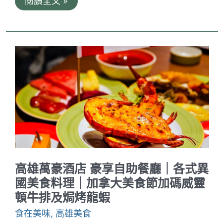
文
閱讀全文 »
章
牛
肉
湯
東
寧
旗
艦
店
｜
台
南
牛
肉
湯
推
薦！
不
高雄萬豪酒店 豪享自助餐廳｜各式異
只
觀
國美食料理｜加拿大美食節加碼威靈
光
頓牛排及焗烤龍蝦
客
愛
食在美味
,
高雄美食
吃，