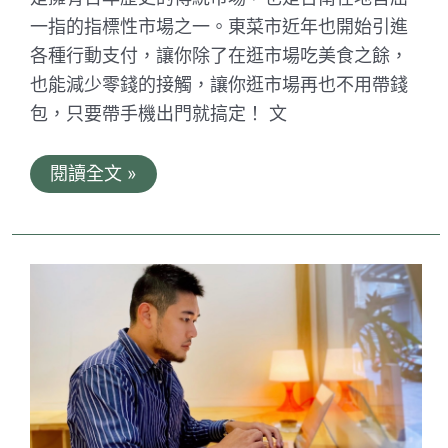
薦。
一指的指標性市場之一。東菜市近年也開始引進
道
地
各種行動支付，讓你除了在逛市場吃美食之餘，
客
家
也能減少零錢的接觸，讓你逛市場再也不用帶錢
小
包，只要帶手機出門就搞定！ 文
炒
台
閱讀全文 »
南
東
菜
市
好
吃
好
逛
買
菜
免
找
零！
行
動