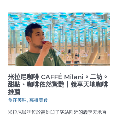
蝦
湖
碳
烤。
高
雄
550
元
海
鮮
碳
烤
吃
到
飽
｜
濕
米拉尼咖啡 CAFFÉ Milani。二訪。
地
公
甜點、咖啡依然驚艷｜義享天地咖啡
園
推薦
高
雄
食在美味
,
高雄美食
半
日
遊
米拉尼咖啡位於高雄凹子底站附近的義享天地百