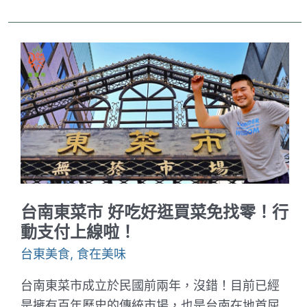
冠
河
畔
餐
廳
民
宿。
苗
栗
獅
潭
餐
廳
推
薦。
落
羽
台南東菜市 好吃好逛買菜免找零！行
松
附
動支付上線啦！
近
餐
台東美食
,
食在美味
廳。
住
台南東菜市成立於民國前兩年，沒錯！目前已經
宿
推
是擁有百年歷史的傳統市場，也是台南在地首屈