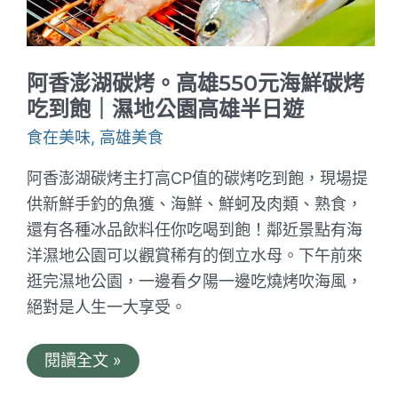
式
異
國
美
食
阿香澎湖碳烤。高雄550元海鮮碳烤
料
理
吃到飽｜濕地公園高雄半日遊
｜
加
食在美味
,
高雄美食
拿
大
阿香澎湖碳烤主打高CP值的碳烤吃到飽，現場提
美
食
供新鮮手釣的魚獲、海鮮、鮮蚵及肉類、熟食，
節
還有各種冰品飲料任你吃喝到飽！鄰近景點有海
加
碼
洋濕地公園可以觀賞稀有的倒立水母。下午前來
威
靈
逛完濕地公園，一邊看夕陽一邊吃燒烤吹海風，
頓
絕對是人生一大享受。
牛
排
及
焗
阿
閱讀全文 »
烤
香
龍
澎