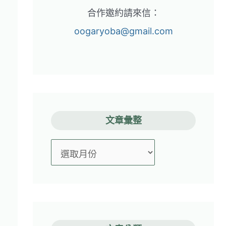
合作邀約請來信：
oogaryoba@gmail.com
文章彙整
文
章
彙
整