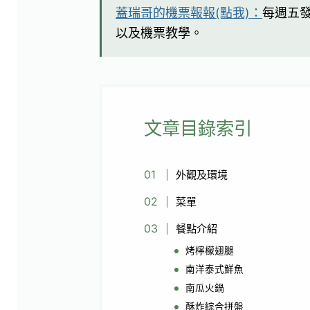
蓋瑞哥的機票報報(點我)：
每週五
以及機票教學。
文章目錄索引
外觀及環境
菜單
餐點介紹
烤檸檬翅腿
南洋泰式鮮魚
南瓜火鍋
酥炸綜合拼盤