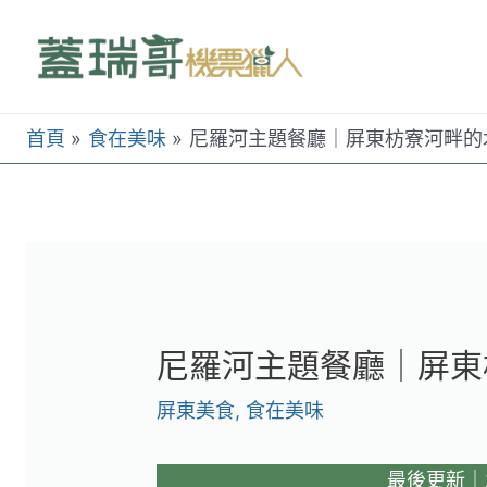
跳
至
主
要
首頁
食在美味
尼羅河主題餐廳｜屏東枋寮河畔的
內
容
尼羅河主題餐廳｜屏東
屏東美食
,
食在美味
最後更新｜20