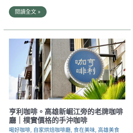
米
閱讀全文 »
拉
尼
咖
啡
CAFFÉ
Milani。
高
雄
原
汁
原
味
的
義
式
咖
啡
｜
亨利咖啡。高雄新崛江旁的老牌咖啡
義
享
廳｜樸實價格的手沖咖啡
天
地
喝好咖啡
,
自家烘焙咖啡廳
,
食在美味
,
高雄美食