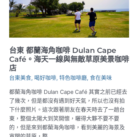
悠
閒
咖
啡
館
｜
逛
完
水
台東 都蘭海角咖啡 Dulan Cape
道
博
Café。海天一線與無敵草原美景咖啡
物
店
館
來
台東美食
,
喝好咖啡
,
特色咖啡廳
,
食在美味
個
美
妙
都蘭海角咖啡 Dulan Cape Café 其實之前已經去
的
午
了幾次，但是都沒有遇到好天氣，所以也沒有拍
後
下什麼照片。這次跟著朋友在春天時去了一趟台
時
光
東，整個太陽大到笑開懷，曬得大夥不要不要
吧
的，但是來到都蘭海角咖啡，看到美麗的海景及
寬闊的草原，整