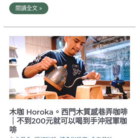
小
閱讀全文 »
島
商
號。
來
金
門
也
能
喝
上
一
杯
好
咖
啡
｜
在
地
木咖 Horoka。西門木質感巷弄咖啡
人
都
｜不到200元就可以喝到手沖冠軍咖
推
啡
我
去