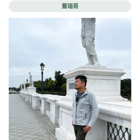
牌
蓋瑞哥
咖
啡
廳
｜
樸
實
價
格
的
手
沖
咖
啡