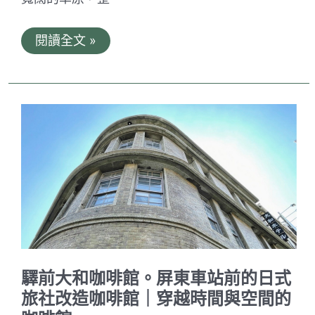
台
閱讀全文 »
東
都
蘭
海
角
咖
啡
Dulan
Cape
Café。
海
天
一
線
與
無
敵
草
驛前大和咖啡館。屏東車站前的日式
原
美
旅社改造咖啡館｜穿越時間與空間的
景