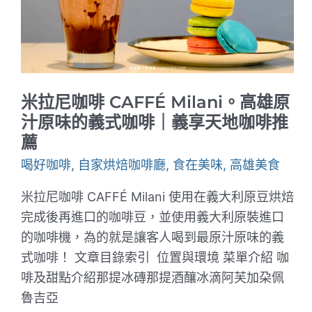
啡
｜
不
到
200
元
就
可
米拉尼咖啡 CAFFÉ Milani。高雄原
以
喝
汁原味的義式咖啡｜義享天地咖啡推
到
薦
手
沖
喝好咖啡
,
自家烘焙咖啡廳
,
食在美味
,
高雄美食
冠
軍
咖
米拉尼咖啡 CAFFÉ Milani 使用在義大利原豆烘焙
啡
完成後再進口的咖啡豆，並使用義大利原裝進口
的咖啡機，為的就是讓客人喝到最原汁原味的義
式咖啡！ 文章目錄索引 位置與環境 菜單介紹 咖
啡及甜點介紹那提冰磚那提酒釀冰滴阿芙加朶佩
魯吉亞