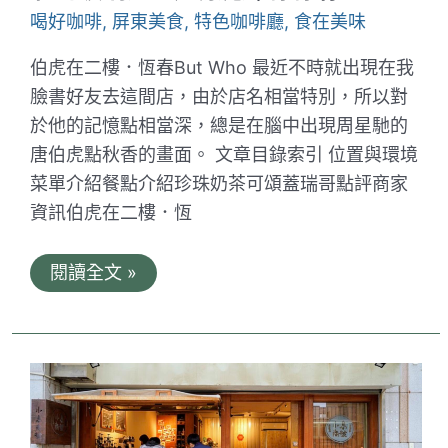
上
喝好咖啡
,
屏東美食
,
特色咖啡廳
,
食在美味
美
味
伯虎在二樓．恆春But Who 最近不時就出現在我
司
康
臉書好友去這間店，由於店名相當特別，所以對
超
於他的記憶點相當深，總是在腦中出現周星馳的
chill
的
唐伯虎點秋香的畫面。 文章目錄索引 位置與環境
下
午
菜單介紹餐點介紹珍珠奶茶可頌蓋瑞哥點評商家
時
資訊伯虎在二樓．恆
光
伯
閱讀全文 »
虎
在
二
樓．
恆
春
But
Who
｜