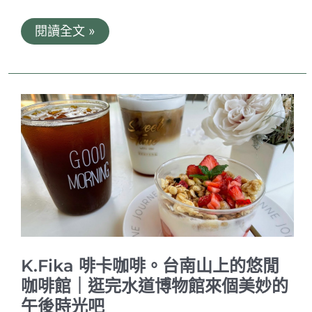
留
閱讀全文 »
白
時
間。
Blank
Time
Coffee
｜
真
善
美
戲
院
旁
的
文
青
咖
啡
K.Fika 啡卡咖啡。台南山上的悠閒
館
｜
咖啡館｜逛完水道博物館來個美妙的
內
午後時光吧
用