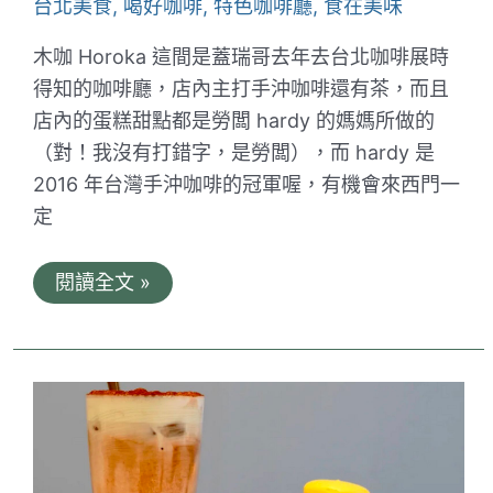
台北美食
,
喝好咖啡
,
特色咖啡廳
,
食在美味
這
間！
木咖 Horoka 這間是蓋瑞哥去年去台北咖啡展時
得知的咖啡廳，店內主打手沖咖啡還有茶，而且
店內的蛋糕甜點都是勞闆 hardy 的媽媽所做的
（對！我沒有打錯字，是勞闆），而 hardy 是
2016 年台灣手沖咖啡的冠軍喔，有機會來西門一
定
木
閱讀全文 »
咖
Horoka。
西
門
木
質
感
巷
弄
咖