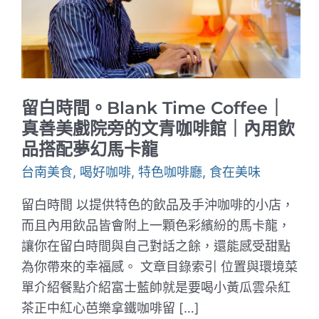
留白時間。Blank Time Coffee｜
真善美戲院旁的文青咖啡館｜內用飲
品搭配夢幻馬卡龍
台南美食
,
喝好咖啡
,
特色咖啡廳
,
食在美味
留白時間 以提供特色的飲品及手沖咖啡的小店，
而且內用飲品皆會附上一顆色彩繽紛的馬卡龍，
讓你在留白時間與自己對話之餘，還能感受甜點
為你帶來的幸福感。 文章目錄索引 位置與環境菜
單介紹餐點介紹富士藍帥就是要喝小黃瓜雲朵紅
茶正中紅心芭樂拿鐵咖啡留 […]