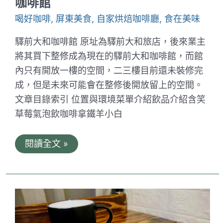
咖啡館
咖
啡
喝好咖啡
,
屏東美食
,
自家烘焙咖啡廳
,
食在美味
店
驛前大和咖啡館 原址為驛前大和旅店，後來業主
將其買下整修成為現在的驛前大和咖啡館，而館
內只有開放一樓的空間，二三樓目前還未裝修完
成，但是未來可能會在整修後開放留上的空間。
文章目錄索引 位置與環境菜單介紹飲品介紹含笑
草莓氣泡飲咖啡拿鐵羊小白
驛
閱讀全文 »
前
大
和
咖
啡
館。
屏
東