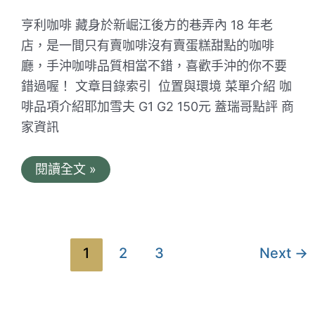
咖
啡
亨利咖啡 藏身於新崛江後方的巷弄內 18 年老
推
薦
店，是一間只有賣咖啡沒有賣蛋糕甜點的咖啡
廳，手沖咖啡品質相當不錯，喜歡手沖的你不要
錯過喔！ 文章目錄索引 位置與環境 菜單介紹 咖
啡品項介紹耶加雪夫 G1 G2 150元 蓋瑞哥點評 商
家資訊
亨
閱讀全文 »
利
咖
啡。
高
雄
新
文
1
2
3
Next
→
崛
章
江
旁
分
的
老
頁