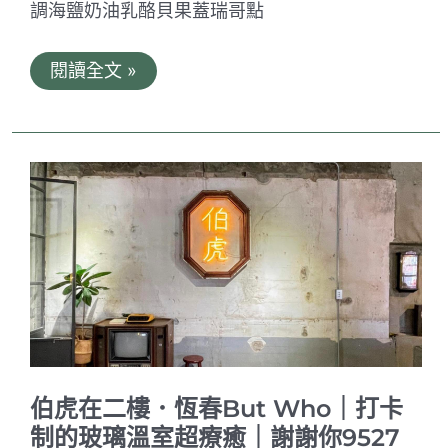
調海鹽奶油乳酪貝果蓋瑞哥點
查
閱讀全文 »
理
咬
我
T’s
Coffee
Stand。
台
南
手
作
抹
茶
貝
果
及
｜
一
杯
伯虎在二樓．恆春But Who｜打卡
特
調
制的玻璃溫室超療癒｜謝謝你9527
搭