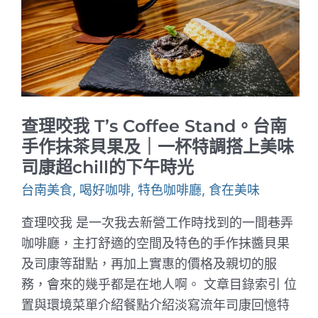
車
站
前
的
日
式
旅
社
改
造
查理咬我 T’s Coffee Stand。台南
咖
啡
手作抹茶貝果及｜一杯特調搭上美味
館
司康超chill的下午時光
｜
穿
台南美食
,
喝好咖啡
,
特色咖啡廳
,
食在美味
越
時
間
查理咬我 是一次我去新營工作時找到的一間巷弄
與
咖啡廳，主打舒適的空間及特色的手作抹醬貝果
空
間
及司康等甜點，再加上實惠的價格及親切的服
的
咖
務，會來的幾乎都是在地人啊。 文章目錄索引 位
啡
置與環境菜單介紹餐點介紹淡寫流年司康回憶特
館