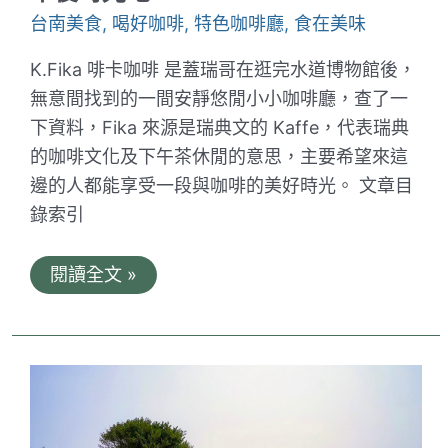
飲
台南美食
,
喝好咖啡
,
特色咖啡廳
,
食在美味
品
搭
配
K.Fika 啡卡咖啡 是蓋瑞哥在逛完水道博物館後，
夢
無意間找到的一間安靜悠閒小小咖啡廳，查了一
幻
馬
下資料，Fika 來源是瑞典文的 Kaffe，代表瑞典
卡
龍
的咖啡文化及下午茶休閒的意思，主要希望來這
邊的人都能享受一段與咖啡的美好時光。 文章目
錄索引
K.Fika
閱讀全文 »
啡
卡
咖
啡。
台
南
山
上
的