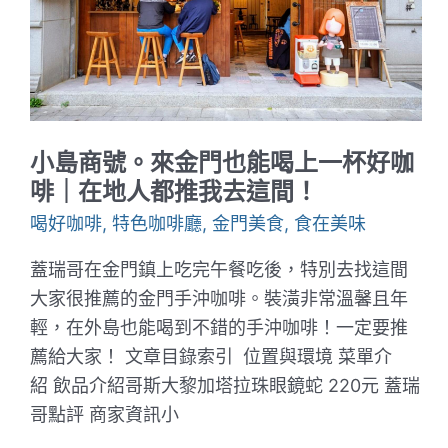
打
卡
制
的
玻
璃
溫
室
超
小島商號。來金門也能喝上一杯好咖
療
癒
啡｜在地人都推我去這間！
｜
謝
喝好咖啡
,
特色咖啡廳
,
金門美食
,
食在美味
謝
你
蓋瑞哥在金門鎮上吃完午餐吃後，特別去找這間
9527
大家很推薦的金門手沖咖啡。裝潢非常溫馨且年
輕，在外島也能喝到不錯的手沖咖啡！一定要推
薦給大家！ 文章目錄索引 位置與環境 菜單介
紹 飲品介紹哥斯大黎加塔拉珠眼鏡蛇 220元 蓋瑞
哥點評 商家資訊小