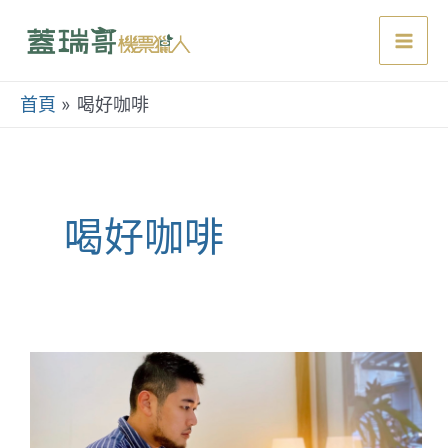
跳
至
Mai
主
要
首頁
喝好咖啡
Men
內
容
喝好咖啡