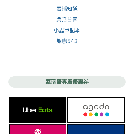
蓋瑞知道
樂活台南
小蟲筆記本
旅咖543
蓋瑞哥專屬優惠券