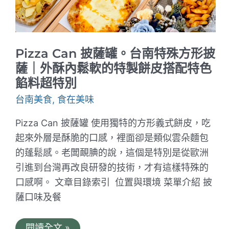
餐
整
理
｜
防
疫
Pizza Can 披薩罐。台南特殊方形披
期
間
薩｜外酥內鬆軟的特製餅皮搭配特色
限
餡料超特別
定
台南美食
,
食在美味
Pizza Can 披薩罐 使用獨特的方形義式餅皮，吃
起來外層是酥脆的口感，裡面卻是類似雲朵麵包
的蓬鬆感。老闆靦腆的說，這個是特別是從歐洲
引進到台灣再改良研發的技術，才有這樣特殊的
口感啊。 文章目錄索引 位置與環境 菜單介紹 披
薩口味及餐
Pizza
閱讀全文 »