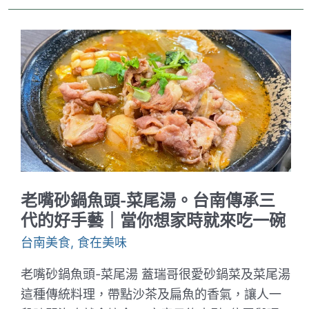
味。
台
南
經
典
雞
白
湯
拉
麵
｜
厚
實
又
軟
嫩
老嘴砂鍋魚頭-菜尾湯。台南傳承三
的
雞
代的好手藝｜當你想家時就來吃一碗
肉
叉
台南美食
,
食在美味
燒
回
老嘴砂鍋魚頭-菜尾湯 蓋瑞哥很愛砂鍋菜及菜尾湯
味
無
這種傳統料理，帶點沙茶及扁魚的香氣，讓人一
窮