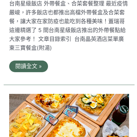
台南星級飯店 外帶餐盒、合菜套餐整理 最近疫情
鍋
推
嚴峻，許多飯店也都推出高檔外帶餐盒及合菜套
薦
餐，讓大家在家防疫也能吃到各種美味！蓋瑞哥
這邊精選了 5 間台南星級飯店推出的外帶餐點給
大家參考！ 文章目錄索引 台南晶英酒店菜單廣
東三寶餐盒(附湯)
台
閱讀全文 »
南
星
級
飯
店
外
帶
餐
盒、
合
菜
套