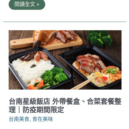
麻
閱讀全文 »
小
二
麻
辣
燙
新
市
店。
南
科
工
程
師
想
吃
辣
的
小
台南星級飯店 外帶餐盒、合菜套餐整
確
幸
理｜防疫期間限定
｜
麻
台南美食
,
食在美味
辣
乾