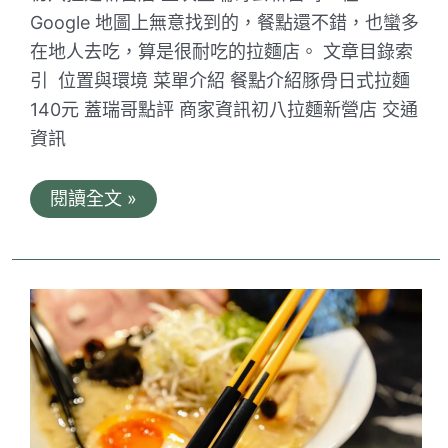
特
Google 地圖上無意找到的，餐點還不錯，也蠻多
色
在地人去吃，算是很耐吃的拉麵店。 文章目錄索
餡
料
引 位置與環境 菜單介紹 餐點介紹豚骨日式拉麵
超
特
140元 蓋瑞哥點評 商家資訊初八拉麵新營店 交通
別
資訊
初
閱讀全文 »
八
拉
麵
新
營
店。
日
式
鳥
居
加
神
龕