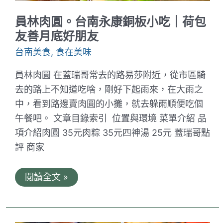
手
藝
員林肉圓。台南永康銅板小吃｜荷包
｜
當
友善月底好朋友
你
想
台南美食
,
食在美味
家
時
員林肉圓 在蓋瑞哥常去的路易莎附近，從市區騎
就
來
去的路上不知道吃啥，剛好下起雨來，在大雨之
吃
中，看到路邊賣肉圓的小攤，就去躲雨順便吃個
一
碗
午餐吧。 文章目錄索引 位置與環境 菜單介紹 品
項介紹肉圓 35元肉粽 35元四神湯 25元 蓋瑞哥點
評 商家
員
閱讀全文 »
林
肉
圓。
台
南