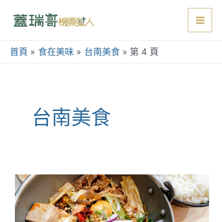
跳
至
Mai
主
要
首頁
食在美味
台南美食
第 4 頁
Men
內
容
台南美食