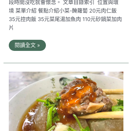
段時間沒吃就會懷念。 文章目錄索引 位置與環
境 菜單介紹 餐點介紹小菜-醃蘿蔔 20元肉仁飯
35元控肉飯 35元菜尾湯加魚肉 110元砂鍋菜加肉
片
老
閱讀全文 »
嘴
砂
鍋
魚
頭-
菜
尾
湯。
台
南
傳
承
三
代
的
好