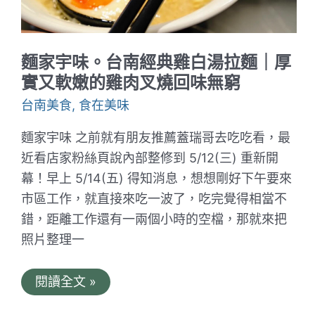
的
在
地
日
式
麵家宇味。台南經典雞白湯拉麵｜厚
拉
麵
實又軟嫩的雞肉叉燒回味無窮
店
台南美食
,
食在美味
麵家宇味 之前就有朋友推薦蓋瑞哥去吃吃看，最
近看店家粉絲頁說內部整修到 5/12(三) 重新開
幕！早上 5/14(五) 得知消息，想想剛好下午要來
市區工作，就直接來吃一波了，吃完覺得相當不
錯，距離工作還有一兩個小時的空檔，那就來把
照片整理一
麵
閱讀全文 »
家
宇