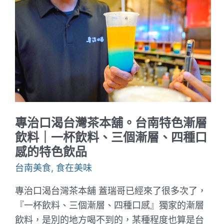
永
康
銅
板
小
吃
｜
荷
包
友
善
月
底
專治口渴台灣茶本舖。台南特色漸層
好
朋
飲料｜一杯飲料、三個漸層、四種口
友
感的特色飲品
台南美食
,
食在美味
專治口渴台灣茶本舖 蓋瑞哥已經來了很多次了，
『一杯飲料、三個漸層、四種口感』獨家的漸層
飲料，是別的地方喝不到的，某種程度也算是台