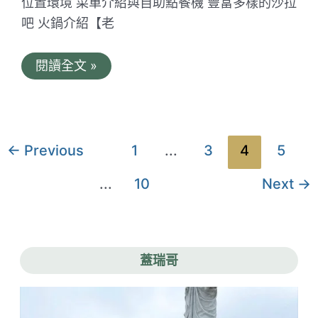
位置環境 菜單介紹與自助點餐機 豐富多樣的沙拉
吧 火鍋介紹【老
億
閱讀全文 »
品
鍋
台
南
頂
美
文
←
Previous
1
...
3
4
5
店。
章
近
60
...
10
Next
→
分
顆
大
頁
蛤
蠣
的
風
蓋瑞哥
味
蛤
蠣
鍋