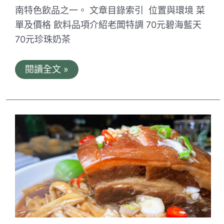
南特色飲品之一。 文章目錄索引 位置與環境 菜
單及價格 飲料品項介紹老闆特調 70元碧海藍天
70元珍珠奶茶
專
閱讀全文 »
治
口
渴
台
灣
茶
本
舖。
台
南
特
色
漸
層
飲
料
｜