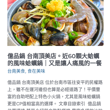
南
料
理-
新
仁
店。
一
間
店
就
讓
你
億品鍋 台南頂美店。近60顆大蛤蠣
吃
透
的風味蛤蠣鍋｜又是讓人痛風的一餐
台
南
台南美食
,
食在美味
在
地
億品鍋 台南頂美店 位於台南市區往安平的民權路
小
吃
上，雖不在運河邊但也算是必經道路了！平價豐
富的自助吧配上特色小火鍋，尤其是風味蛤蠣鍋
更是CP值相當高的選擇。 文章目錄索引 億品鍋