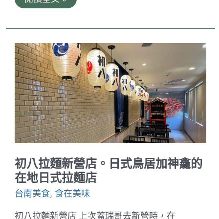
Can
披
薩
罐。
台
南
特
殊
方
形
披
薩
｜
外
酥
內
鬆
軟
初八拉麵新營店。日式鳥居加神龕的
的
特
在地日式拉麵店
製
餅
台南美食
,
食在美味
皮
搭
初八拉麵新營店 上次蓋瑞哥去新營時，在
配