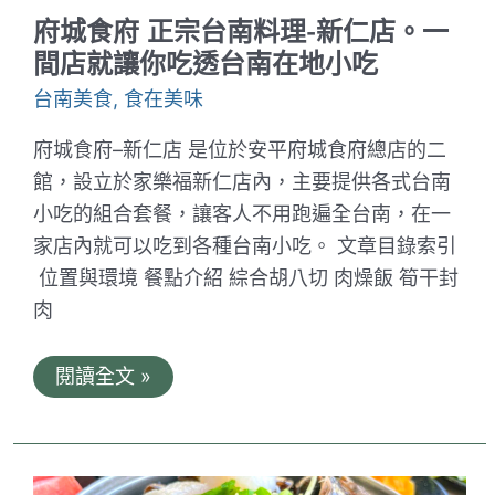
一
府城食府 正宗台南料理-新仁店。一
杯
飲
間店就讓你吃透台南在地小吃
料、
三
台南美食
,
食在美味
個
漸
府城食府–新仁店 是位於安平府城食府總店的二
層、
四
館，設立於家樂福新仁店內，主要提供各式台南
種
小吃的組合套餐，讓客人不用跑遍全台南，在一
口
感
家店內就可以吃到各種台南小吃。 文章目錄索引
的
特
位置與環境 餐點介紹 綜合胡八切 肉燥飯 筍干封
色
肉
飲
品
府
閱讀全文 »
城
食
府
正
宗
台