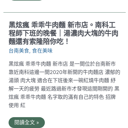
咖
啡。
隱
藏
黑炫瘋 乖乖牛肉麵 新市店。南科工
在
台
程師下班的晚餐｜湯濃肉大塊的牛肉
南
麵還有索隆陪你吃！
新
光
台南美食
,
食在美味
三
越
西
黑炫瘋 乖乖牛肉麵 新市店 是一間位於台南新市
門
店
靠近南科這邊一間2020年新開的牛肉麵店 濃郁的
的
湯頭 肉大塊 適合在下班後來一碗紅燒牛肉麵 紓
低
調
解一天的疲勞 最近路過新市才發現這間剛開的 黑
好
炫瘋 乖乖牛肉麵 名字取的滿有自己的特色 招牌
店
｜
使用 紅
人
氣
No.1
黑
閱讀全文 »
鼓
炫