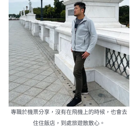
腸
配
上
炭
香
的
香
腸
專職於機票分享，沒有在飛機上的時候，也會去
住住飯店，到處旅遊散散心。