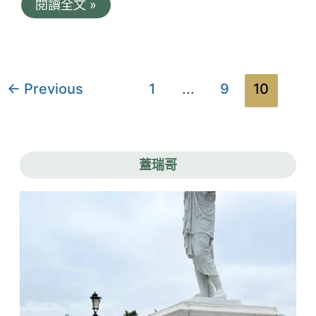
阿
閱讀全文 »
異
樂
國
第
情
二
趣
代
/
香
異
腸
國
文
←
Previous
1
...
9
10
大
料
章
腸
理
黑
/
分
輪。
印
台
頁
度
南
烤
蓋瑞哥
在
餅
地
/
飄
香
香
料
數
咖
十
哩
年
/
｜
台
軟
南
Q
東
的
區
米