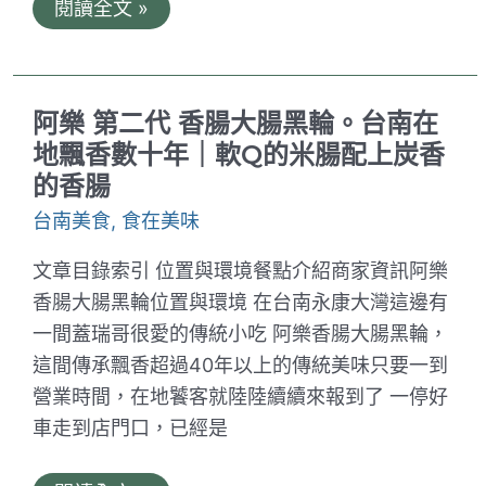
印
閱讀全文 »
的
度
牛
皇
肉
宮
麵
南
還
紡
有
阿樂 第二代 香腸大腸黑輪。台南在
夢
索
時
地飄香數十年｜軟Q的米腸配上炭香
隆
代
陪
的香腸
店
你
/
吃！
台南美食
,
食在美味
道
地
的
文章目錄索引 位置與環境餐點介紹商家資訊阿樂
印
度
香腸大腸黑輪位置與環境 在台南永康大灣這邊有
香
一間蓋瑞哥很愛的傳統小吃 阿樂香腸大腸黑輪，
料
料
這間傳承飄香超過40年以上的傳統美味只要一到
理
營業時間，在地饕客就陸陸續續來報到了 一停好
給
你
車走到店門口，已經是
滿
滿
的