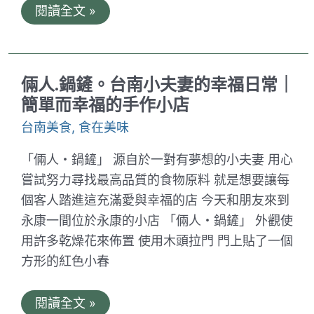
燒
閱讀全文 »
烤
攤
。
台
南
倆人.鍋鏟。台南小夫妻的幸福日常｜
不
限
簡單而幸福的手作小店
時
鮮
台南美食
,
食在美味
蚵
吃
「倆人・鍋鏟」 源自於一對有夢想的小夫妻 用心
到
飽
嘗試努力尋找最高品質的食物原料 就是想要讓每
只
要
個客人踏進這充滿愛與幸福的店 今天和朋友來到
199
永康一間位於永康的小店 「倆人・鍋鏟」 外觀使
元
｜
用許多乾燥花來佈置 使用木頭拉門 門上貼了一個
絕
方形的紅色小春
對
痛
風
的
倆
閱讀全文 »
自