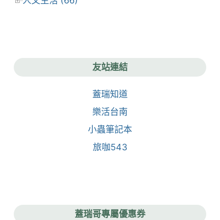
人文生活 (66)
友站連結
蓋瑞知道
樂活台南
小蟲筆記本
旅咖543
蓋瑞哥專屬優惠券