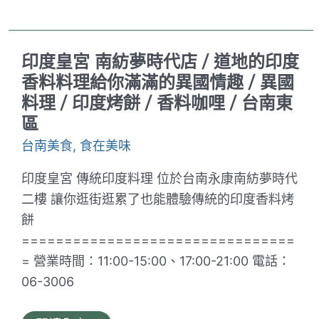
豆
瘋
捲
乖
配
乖
上
牛
卡
印度皇宮 南紡夢時代店 / 道地的印度
肉
士
麵
達
香料料理給你滿滿的異國情趣 / 異國
新
醬
料理 / 印度烤餅 / 香料咖哩 / 台南東
市
酸
店。
甜
區
南
好
科
滋
台南美食
,
食在美味
工
味
程
師
印度皇宮 傳統印度料理 位於台南永康南紡夢時代
下
二樓 讓你逛街逛累了也能體驗傳統的印度香料烤
班
的
餅
晚
================================
餐
｜
= 營業時間：11:00-15:00、17:00-21:00 電話：
湯
濃
06-3006
肉
大
塊