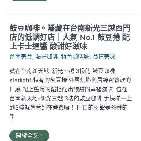
人.
由
鍋
路
鏟。
燒
台
烤
南
鼓豆咖啡。隱藏在台南新光三越西門
攤
小
夫
店的低調好店｜人氣 No.1 鼓豆捲 配
妻
上卡士達醬 酸甜好滋味
的
幸
台南美食
,
喝好咖啡
,
特色咖啡廳
,
食在美味
福
日
常
藏在台南新天地-新光三越 3樓的 鼓豆咖啡
｜
簡
starlight 特有的鼓豆捲 外層焦脆內層綿密鬆軟的
單
口感 配上藍莓內餡搭配出酸甜的幸福滋味 位在
而
幸
台南新天地-新光三越 3樓的鼓豆咖啡 手扶梯一上
福
到3樓就會看到在旁邊囉！ 門口的擺設是各種的
的
手
手
作
小
店
鼓
閱讀全文 »
豆