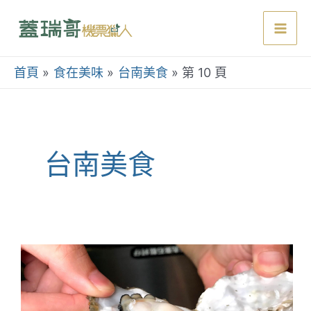
跳
至
Mai
主
要
首頁
食在美味
台南美食
第 10 頁
Men
內
容
台南美食