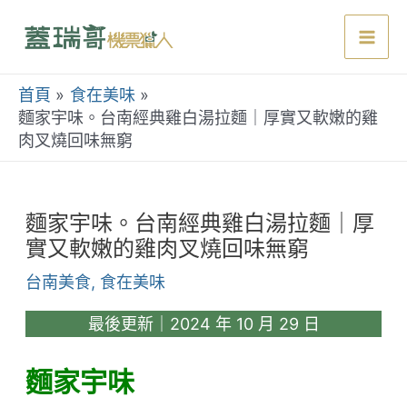
跳
至
Mai
主
要
首頁
食在美味
Men
內
麵家宇味。台南經典雞白湯拉麵｜厚實又軟嫩的雞
肉叉燒回味無窮
容
麵家宇味。台南經典雞白湯拉麵｜厚
實又軟嫩的雞肉叉燒回味無窮
台南美食
,
食在美味
最後更新｜2024 年 10 月 29 日
麵家宇味