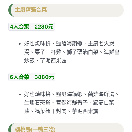
主廚精選合菜
4人合菜｜2280元
好也燒味拚、鹽嗆海鑚蝦、主廚老火煲
湯、栗子三杯雞、獅子頭滷白菜、海鮮皇
炒飯、芋泥西米露
6人合菜｜3880元
好也燒味拚、鹽嗆海鑚蝦、菌菇海鮮湯、
生燜石斑煲、宮保海鮮帶子、蹄筋白菜
滷、福菜筍干封肉、芋泥西米露
櫻桃鴨(一鴨三吃)