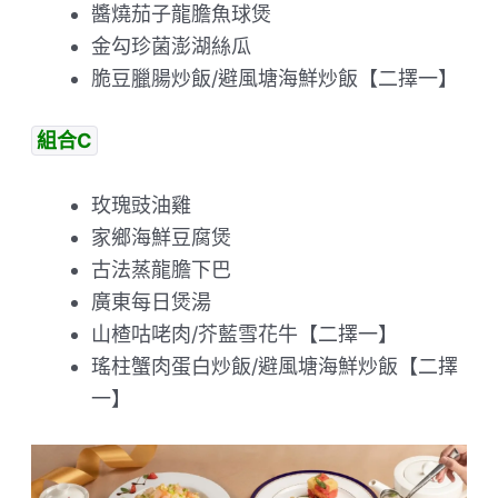
醬燒茄子龍膽魚球煲
金勾珍菌澎湖絲瓜
脆豆臘腸炒飯/避風塘海鮮炒飯【二擇一】
組合C
玫瑰豉油雞
家鄉海鮮豆腐煲
古法蒸龍膽下巴
廣東每日煲湯
山楂咕咾肉/芥藍雪花牛【二擇一】
瑤柱蟹肉蛋白炒飯/避風塘海鮮炒飯【二擇
一】