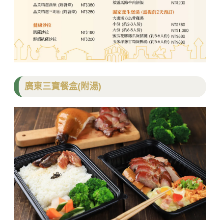
廣東三寶餐盒(附湯)