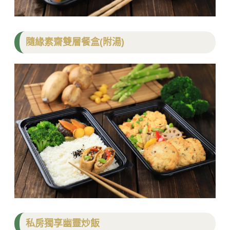
隨緣素齋雙層餐盒(附湯)
私房獨享幽靈炒飯