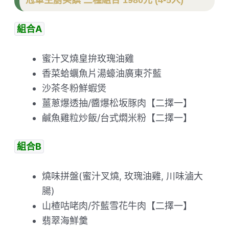
冠軍主廚美饌 三種組合 1980元 (4-5人)
組合A
蜜汁叉燒皇拚玫瑰油雞
香菜蛤蠣魚片湯蠔油廣東芥藍
沙茶冬粉鮮蝦煲
薑蔥爆透抽/醬爆松坂豚肉【二擇一】
鹹魚雞粒炒飯/台式燜米粉【二擇一】
組合B
燒味拼盤(蜜汁叉燒, 玫瑰油雞, 川味滷大
腸)
山楂咕咾肉/芥藍雪花牛肉【二擇一】
翡翠海鮮羹