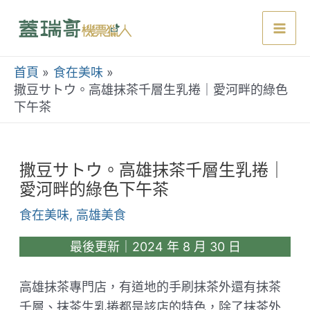
跳
至
Mai
主
要
首頁
食在美味
Men
內
撒豆サトウ。高雄抹茶千層生乳捲｜愛河畔的綠色
下午茶
容
撒豆サトウ。高雄抹茶千層生乳捲｜
愛河畔的綠色下午茶
食在美味
,
高雄美食
最後更新｜2024 年 8 月 30 日
高雄抹茶專門店，有道地的手刷抹茶外還有抹茶
千層、抹茶生乳捲都是該店的特色，除了抹茶外