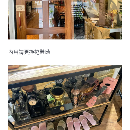
內用請更換拖鞋呦