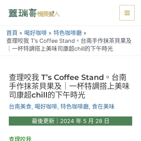
跳
至
Mai
主
要
首頁
喝好咖啡
特色咖啡廳
Men
內
查理咬我 T’s Coffee Stand。台南手作抹茶貝果及
｜一杯特調搭上美味司康超chill的下午時光
容
查理咬我 T’s Coffee Stand。台南
手作抹茶貝果及｜一杯特調搭上美味
司康超chill的下午時光
台南美食
,
喝好咖啡
,
特色咖啡廳
,
食在美味
最後更新｜2024 年 5 月 28 日
查理咬我