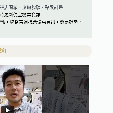
飯店開箱、旅遊體驗、點數計畫。
時更新便宜機票資訊。
發報，統整當週機票優惠資訊，機票趨勢，
道!