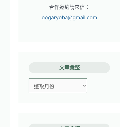
合作邀約請來信：
oogaryoba@gmail.com
文章彙整
文
章
彙
整