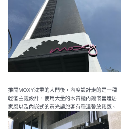
推開MOXY沈重的大門後，內度設計走的是一種
輕奢主義設計，使用大量的木質櫃內鑲嵌營造居
家感以及內嵌式的黃光讓旅客有種溫馨放鬆感。