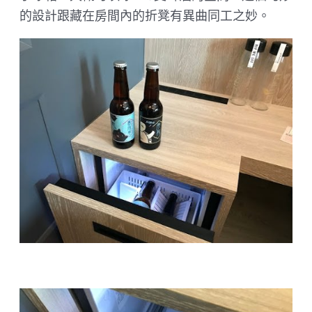
的設計跟藏在房間內的折凳有異曲同工之妙。