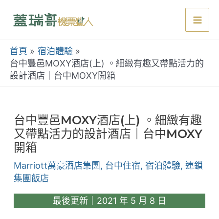
跳
至
Mai
主
要
首頁
宿泊體驗
Men
內
台中豐邑MOXY酒店(上) 。細緻有趣又帶點活力的
設計酒店｜台中MOXY開箱
容
台中豐邑MOXY酒店(上) 。細緻有趣
又帶點活力的設計酒店｜台中MOXY
開箱
Marriott萬豪酒店集團
,
台中住宿
,
宿泊體驗
,
連鎖
集團飯店
最後更新｜2021 年 5 月 8 日