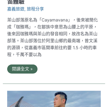
笛體驗
域
潛
嘉義旅遊
,
旅程分享
水
員
證
茶山部落原名為「Cayamavana」，後來被簡化
照
成「珈雅瑪」，在鄒族中意思為山腰上的平原，
後來因珈雅瑪與茶山的發音相同，故改名為茶山
部落。茶山部落位於阿里山鄉的最南端，曾文溪
的源頭，從嘉義市區開車前往約要 1.5 小時的車
程，千萬不要以為
茶
閱讀全文 »
山
部
落
一
日
遊
行
程