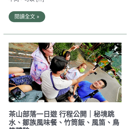
菲
閱讀全文 »
律
賓
薄
荷
島
潛
水
考
證
照
心
得
｜
PADI
Open
Water
水
肺
茶山部落一日遊 行程公開｜秘境跳
開
放
水、鄒族風味餐、竹筒飯、風笛、鳥
水