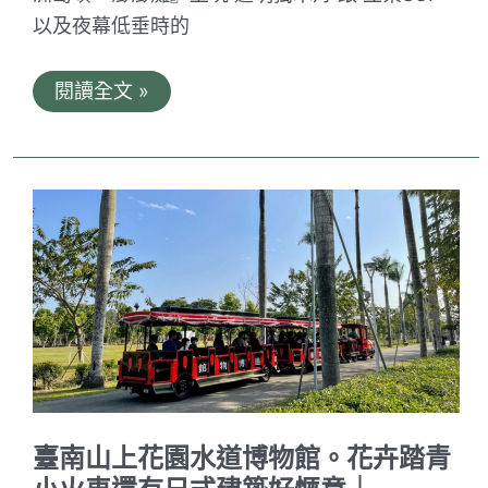
以及夜幕低垂時的
東
閱讀全文 »
海
龍
蝦
島
跳
島
體
驗。
澎
湖
絕
美
夢
幻
龍
蝦
島
行
臺南山上花園水道博物館。花卉踏青
程
｜