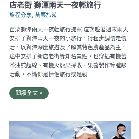
區、
店老街 獅潭兩天一夜輕旅行
桂
林
旅程分享
,
苗栗旅遊
社
區、
苗栗獅潭兩天一夜輕旅行提案 這次趁著週末兩天
創
樂
安排了獅潭兩天一夜的小旅行，行程步調慢走慢
子
活，以獅潭深度旅遊及了解其特色農產品為主，
生
活
途中安排了新店老街等知名景點，也穿插有機苦
學
苑
茶油煎麵線、有機火龍果採收、果醬製作等體驗
活動，不論你是情侶旅行或是親
仙
閱讀全文 »
草
與
火
龍
果
的
故
鄉。