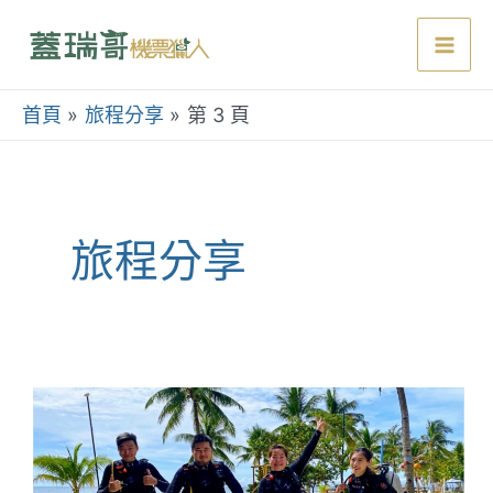
跳
至
Mai
主
要
首頁
旅程分享
第 3 頁
Men
內
容
旅程分享