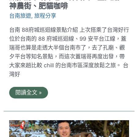
湖、
神農街、肥貓咖啡
咖
啡、
台南旅遊
,
旅程分享
風
帆
體
台南 88府城巡迴線景點介紹 上次搭乘了台灣好行
驗
位於台南的 88 府城巡迴線、99 安平台江線，蓋
報
你
瑞哥也算是走透大半個台南市了，去了孔廟、觀
知
夕平台等知名景點，而這次蓋瑞哥再度出發，帶
大家來趟比較 chill 的台南市區深度放鬆之旅。 台
灣好
台
閱讀全文 »
灣
好
行。
88
府
城
巡
迴