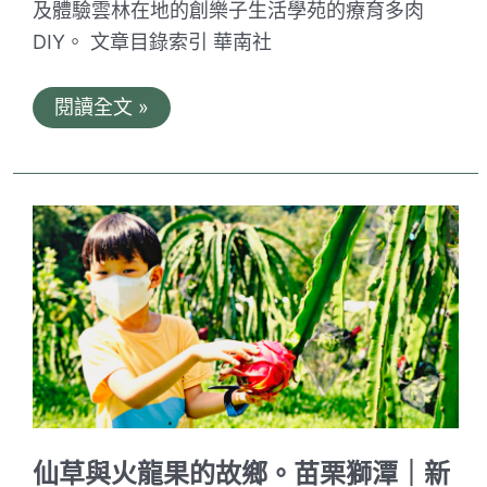
及體驗雲林在地的創樂子生活學苑的療育多肉
園
秘
DIY。 文章目錄索引 華南社
境、
愛
某
雲
閱讀全文 »
卡
林
多
古
農
坑
場、
療
林
癒
北
心
卡
旅
好
行
社
古
區
坑
農
村
一
日
遊
｜
華
南
仙草與火龍果的故鄉。苗栗獅潭｜新
社