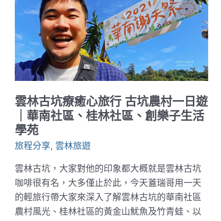
輕
旅
行、
烏
塗
社
區
一
日
遊
｜
雲林古坑療癒心旅行 古坑農村一日遊
橙
色
｜華南社區、桂林社區、創樂子生活
農
學苑
作
休
旅程分享
,
雲林旅遊
閒
果
園、
雲林古坑，大家對他的印象都大概就是雲林古坑
林
內
咖啡很有名，大多僅止於此，今天蓋瑞哥用一天
教
的輕旅行帶大家來深入了解雲林古坑的華南社區
芋
部、
農村風光、桂林社區的黃金山魷魚及竹青蛙、以
田