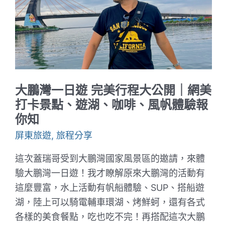
公
開
｜
秘
境
跳
水、
鄒
族
風
大鵬灣一日遊 完美行程大公開｜網美
味
餐、
打卡景點、遊湖、咖啡、風帆體驗報
竹
你知
筒
飯、
屏東旅遊
,
旅程分享
風
笛、
鳥
這次蓋瑞哥受到大鵬灣國家風景區的邀請，來體
笛
體
驗大鵬灣一日遊！我才瞭解原來大鵬灣的活動有
驗
這麼豐富，水上活動有帆船體驗、SUP、搭船遊
湖，陸上可以騎電輔車環湖、烤鮮蚵，還有各式
各樣的美食餐點，吃也吃不完！再搭配這次大鵬