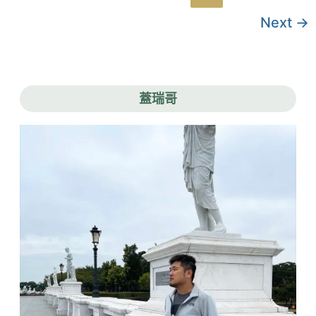
章
博
物
Next
→
分
館。
花
頁
卉
踏
青
小
蓋瑞哥
火
車
還
有
日
式
建
築
好
愜
意
｜
Klook、
KKday
購
票
9