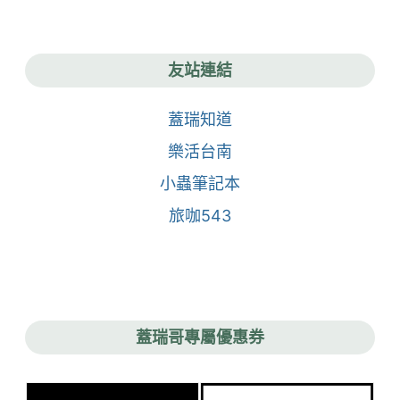
友站連結
蓋瑞知道
樂活台南
小蟲筆記本
旅咖543
蓋瑞哥專屬優惠券