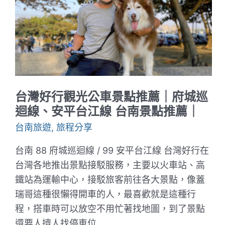
線
觀
光
公
車
景
點
推
薦
｜
台灣好行觀光公車景點推薦｜府城巡
蝸
牛
迴線、安平台江線 台南景點推薦｜
巷、
林
台南旅遊
,
旅程分享
百
貨、
台南 88 府城巡迴線 / 99 安平台江線 台灣好行在
臺
文
台灣各地推出景點接駁服務，主要以火車站、高
館、
鐵站為運輸中心，接駁旅客前往各大景點，像蓋
神
農
瑞哥這種很懶得開車的人，最喜歡就是這種行
街、
肥
程，搭車時可以放空不用忙著找地圖，到了景點
貓
還要人擠人找停車位
咖