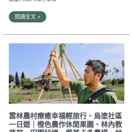
啡
台
閱讀全文 »
灣
好
行
觀
光
公
車
景
點
推
薦
｜
府
城
巡
迴
線、
安
雲林農村療癒幸福輕旅行、烏塗社區
平
台
一日遊｜橙色農作休閒果園、林內教
江