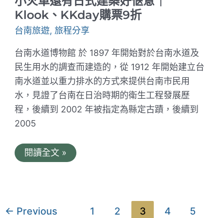
小火車還有日式建築好愜意｜
龍
Klook、KKday購票9折
蝦
泡
台南旅遊
,
旅程分享
麵、
玄
武
台南水道博物館 於 1897 年開始對於台南水道及
岩、
民生用水的調查而建造的，從 1912 年開始建立台
澎
澎
南水道並以重力排水的方式來提供台南市民用
灘
水，見證了台南在日治時期的衛生工程發展歷
程，後續到 2002 年被指定為縣定古蹟，後續到
2005
臺
閱讀全文 »
南
山
上
花
園
水
文
←
Previous
1
2
3
4
5
道