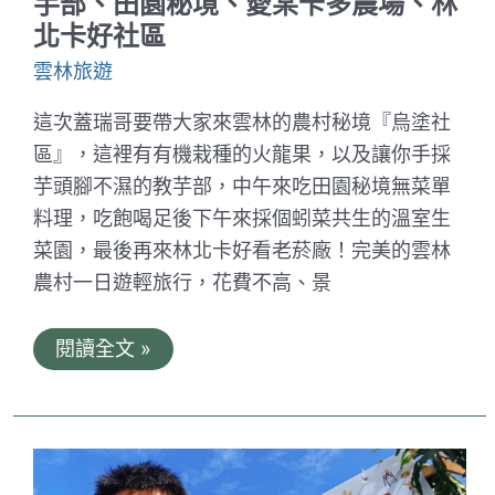
芋部、田園秘境、愛某卡多農場、林
線
台
北卡好社區
南
景
雲林旅遊
點
推
這次蓋瑞哥要帶大家來雲林的農村秘境『烏塗社
薦
｜
區』，這裡有有機栽種的火龍果，以及讓你手採
芋頭腳不濕的教芋部，中午來吃田園秘境無菜單
料理，吃飽喝足後下午來採個蚓菜共生的溫室生
菜園，最後再來林北卡好看老菸廠！完美的雲林
農村一日遊輕旅行，花費不高、景
雲
閱讀全文 »
林
農
村
療
癒
幸
福