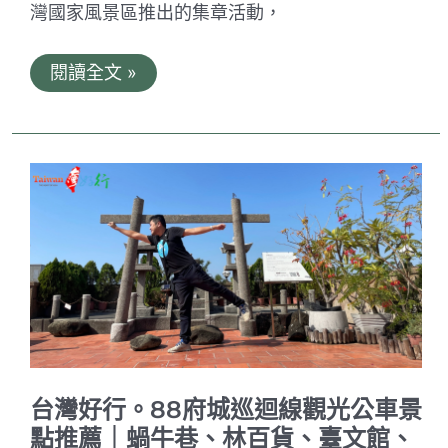
灣國家風景區推出的集章活動，
大
閱讀全文 »
鵬
灣
一
日
遊
完
美
行
程
大
公
開
｜
網
美
打
卡
景
台灣好行。88府城巡迴線觀光公車景
點、
遊
點推薦｜蝸牛巷、林百貨、臺文館、