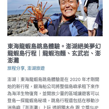
苗
栗
獅
潭
｜
新
店
老
街
獅
東海龍蝦島跳島體驗。澎湖絕美夢幻
潭
兩
龍蝦島行程｜龍蝦泡麵、玄武岩、澎
天
澎灘
一
夜
旅程分享
,
澎湖旅遊
輕
旅
行
澎湖｜東海龍蝦島跳島體驗是在 2020 年才剛開
始的新行程，銀海船公司將整個島嶼承租下來作
為海洋生物復育，並開放少量的區域讓遊客可以
登島一探龍蝦島秘境，跳島行程還包括在移動沙
洲島嶼『澎澎灘』上玩 透明獨木舟 跟 立槳SUP