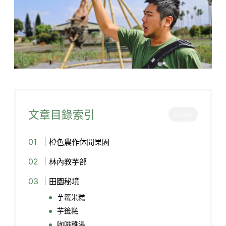
文章目錄索引
CLOSE
橙色農作休閒果園
林內教芋部
田園秘境
芋籤米糕
芋籤糕
咖啡雞湯