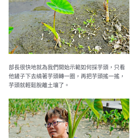
部長很快地就為我們開始示範如何採芋頭，只看
他鏟子下去繞著芋頭轉一圈，再把芋頭搖一搖，
芋頭就輕鬆脫離土壤了。