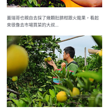
蓋瑞哥也親自去採了幾顆肚臍柑跟火龍果，看起
來很像去市場買菜的大叔…