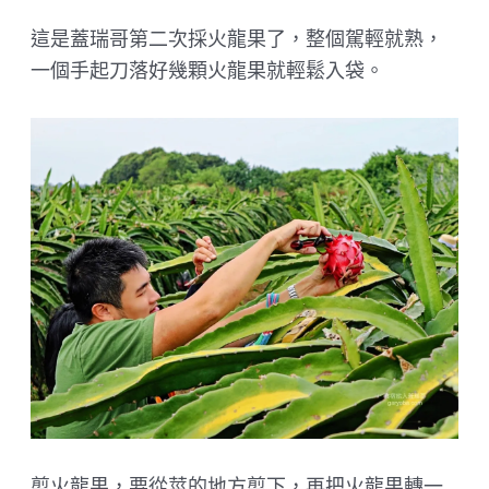
這是蓋瑞哥第二次採火龍果了，整個駕輕就熟，
一個手起刀落好幾顆火龍果就輕鬆入袋。
剪火龍果，要從莖的地方剪下，再把火龍果轉一