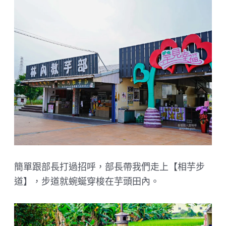
簡單跟部長打過招呼，部長帶我們走上【相芋步
道】，步道就蜿蜒穿梭在芋頭田內。