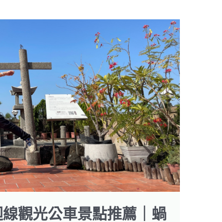
迴線觀光公車景點推薦｜蝸