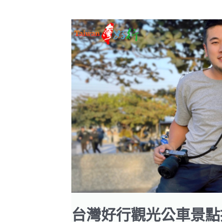
車
景
點
推
薦
｜
蝸
牛
巷、
林
百
貨、
臺
文
館、
神
農
街、
肥
貓
咖
啡
台灣好行觀光公車景點