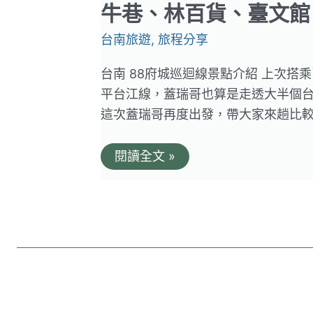
牛巷、林百貨、臺文館
台南旅遊
,
旅程分享
台南 88府城巡迴線景點介紹 上次搭乘
平台江線，蓋瑞哥也算是走透大半個
這次蓋瑞哥再度出發，帶大家來趟比較 ch
台
閱讀全文 »
灣
好
行。
88
府
城
巡
迴
線
觀
光
公