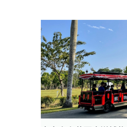
薦
｜
府
城
巡
迴
線、
安
平
台
江
線
台
南
景
點
推
薦
｜