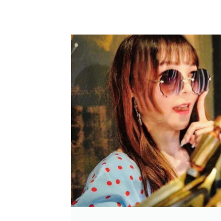
花
卉
踏
青
小
火
車
還
有
日
式
建
築
好
愜
意
｜
Klook、
KKday
購
票
9
折