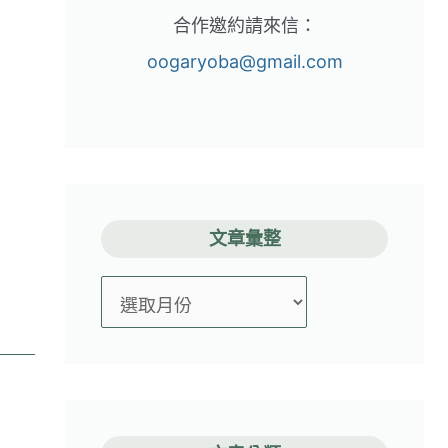
合作邀約請來信：
oogaryoba@gmail.com
文章彙整
文
章
彙
整