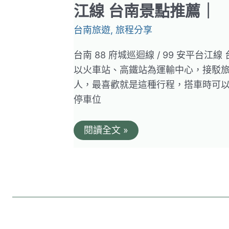
江線 台南景點推薦｜
台南旅遊
,
旅程分享
台南 88 府城巡迴線 / 99 安平
以火車站、高鐵站為運輸中心，接駁
人，最喜歡就是這種行程，搭車時可
停車位
台
閱讀全文 »
灣
好
行
觀
光
公
車
景
點
推