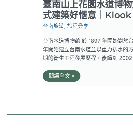
臺南山上花園水道博物
式建築好愜意｜Klook
台南旅遊
,
旅程分享
台南水道博物館 於 1897 年開始對
年開始建立台南水道並以重力排水的
期的衛生工程發展歷程，後續到 2002
臺
閱讀全文 »
南
山
上
花
園
水
道
博
物
館。