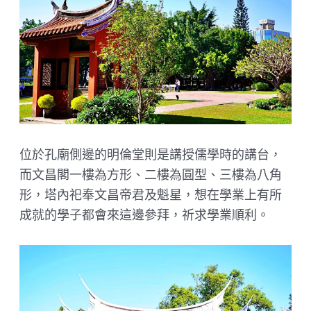
位於孔廟側邊的明倫堂則是講授儒學時的講台，
而文昌閣一樓為方形、二樓為圓型、三樓為八角
形，塔內祀奉文昌帝君及魁星，想在學業上有所
成就的學子都會來這邊參拜，祈求學業順利。