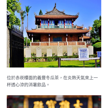
位於赤崁樓面的義豐冬瓜茶，在炎熱天氣來上一
杯透心涼的消暑飲品。