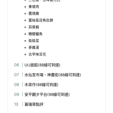
東坡肉
醬燒雞
薑絲虱目魚肚臍
蒜蓉蝦
糖醋鱸魚
娃娃菜
蔘雞湯
古早味豆花
UIJ旅館(88線可到達)
水仙宮市場、神農街(88線可到達)
木梁作(88線可到達)
安平觀夕平台(99線可到達)
蓋瑞哥點評