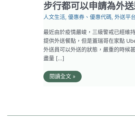
步行都可以申請為外送
人文生活
,
優惠券、優惠代碼
,
外送平
最近由於疫情嚴峻，三級警戒已經維
提供外送餐點，但是蓋瑞哥在家點 Ube
外送員可以外送的狀態，嚴重的時候甚
盡量 […]
Uber
閱讀全文 »
Eats
外
送
夥
伴
申
請
教
學！
機