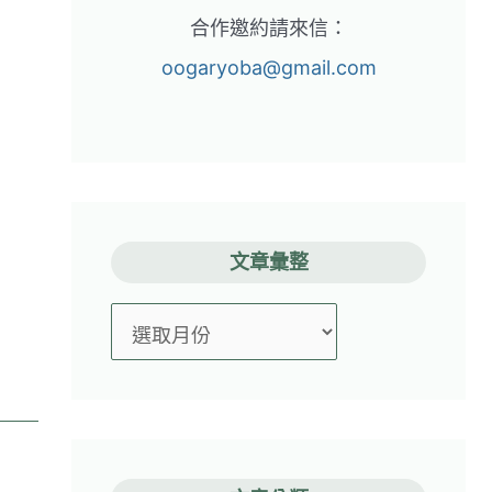
合作邀約請來信：
oogaryoba@gmail.com
文章彙整
文
章
彙
整