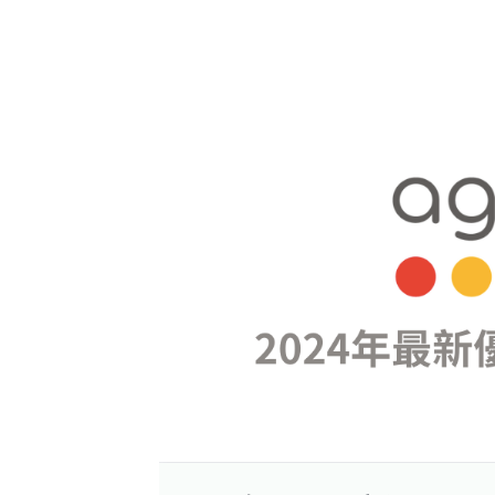
車、
自
行
車、
步
行
都
可
以
申
請
為
外
送
夥
伴！