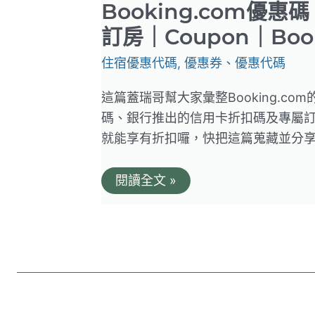
Booking.com優
訂房｜Coupon｜Boo
住宿優惠代碼
,
優惠券、優惠代碼
這篇蓋瑞哥幫大家彙整Booking.c
碼、銀行推出的信用卡折扣碼及專屬
就能享有折扣囉，快把這篇蒐藏並分享給
Booking.com
閱讀全文 »
優
惠
碼。
2025
年
5
月
折
扣
碼