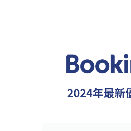
續
更
新)。
信
用
卡
折
扣
碼
｜
優
惠
訂
房
｜
Coupon
｜
Agoda
優
惠
碼