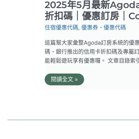
2025年5月最新Ago
折扣碼｜優惠訂房｜Co
住宿優惠代碼
,
優惠券、優惠代碼
這篇幫大家彙整Agoda訂房系統的優
碼、銀行推出的信用卡折扣碼及專屬
能輕鬆遊玩享有優惠囉。 文章目錄索引 
2025
閱讀全文 »
年
5
月
最
新
Agoda
優
惠
碼
(持