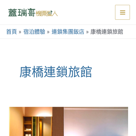
跳
至
Mai
主
要
首頁
宿泊體驗
連鎖集團飯店
康橋連鎖旅館
Men
內
容
康橋連鎖旅館