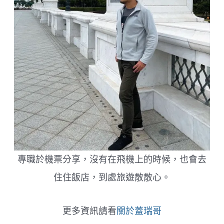
種
餓
叫
做
康
橋
覺
得
你
餓
專職於機票分享，沒有在飛機上的時候，也會去
住住飯店，到處旅遊散散心。
更多資訊請看
關於蓋瑞哥