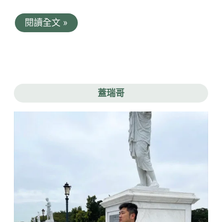
康
閱讀全文 »
橋
大
飯
店-
台
東
館。
蓋瑞哥
豐
富
宵
夜
早
餐
伴
你
一
夜
好
眠
｜
有
一