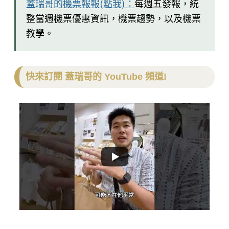
蓋瑞哥的機票報報(點我)：
每週五發報，統
整當週機票優惠資訊，機票趨勢，以及機票
教學。
快來訂閱 蓋瑞哥的 YouTube 頻道!