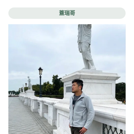
濟
部
中
蓋瑞哥
小
企
業
處
數
位
共
好
計
劃
好
威
啊！