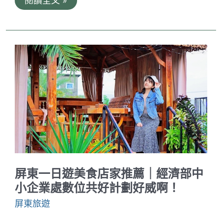
閱讀全文 »
高
雄
美
濃
花
海
｜
幸
福
翹
翹
來。
美
濃
賞
花
景
點、
賞
屏東一日遊美食店家推薦｜經濟部中
花
情
小企業處數位共好計劃好威啊！
報
｜
屏東旅遊
六