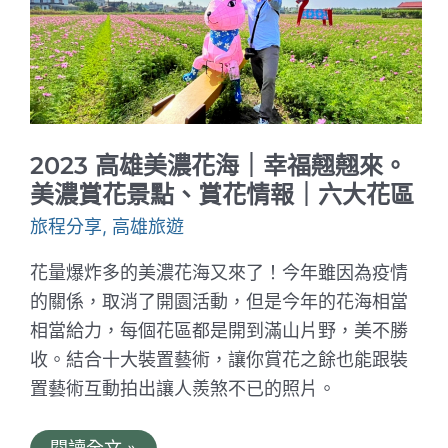
｜
櫻
花、
梅
花
賞
花
景
點、
2023 高雄美濃花海｜幸福翹翹來。
餐
廳、
美濃賞花景點、賞花情報｜六大花區
住
宿
旅程分享
,
高雄旅遊
大
公
花量爆炸多的美濃花海又來了！今年雖因為疫情
開！
的關係，取消了開園活動，但是今年的花海相當
相當給力，每個花區都是開到滿山片野，美不勝
收。結合十大裝置藝術，讓你賞花之餘也能跟裝
置藝術互動拍出讓人羨煞不已的照片。
2023