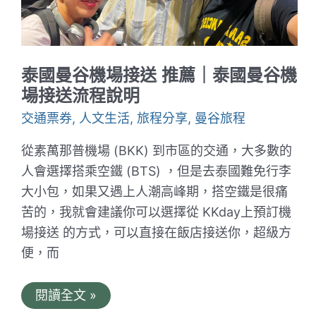
飾
體
驗
｜
男
生
泰國曼谷機場接送 推薦｜泰國曼谷機
也
能
場接送流程說明
穿
泰
交通票券
,
人文生活
,
旅程分享
,
曼谷旅程
服
拍
從素萬那普機場 (BKK) 到市區的交通，大多數的
帥
照
人會選擇搭乘空鐵 (BTS) ，但是去泰國難免行李
大小包，如果又遇上人潮高峰期，搭空鐵是很痛
苦的，我就會建議你可以選擇從 KKday上預訂機
場接送 的方式，可以直接在飯店接送你，超級方
便，而
泰
閱讀全文 »
國