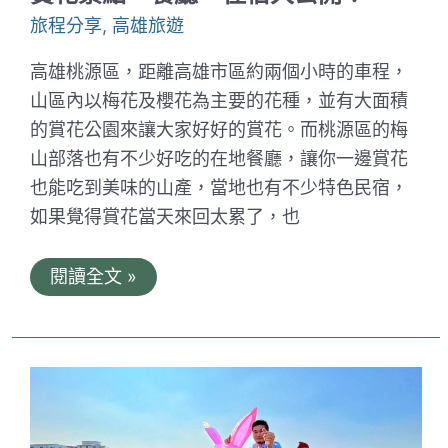
行
程
旅程分享
,
高雄旅遊
推
薦
高雄桃源區，距離高雄市區約兩個小時的車程，
山區內以梅花及櫻花為主要的花種，並有大面積
的賞花公園來讓大家好好的賞花。而桃源區的梅
山部落也有不少好吃的在地餐廳，讓你一邊賞花
也能吃到美味的山產，當地也有不少特色民宿，
如果覺得賞花當天來回太累了，也
高
閱讀全文 »
雄
桃
源
區
賞
花
一
日
遊