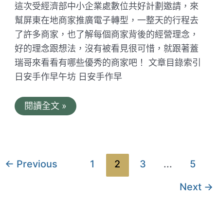
大
這次受經濟部中小企業處數位共好計劃邀請，來
花
區
幫屏東在地商家推廣電子轉型，一整天的行程去
了許多商家，也了解每個商家背後的經營理念，
好的理念跟想法，沒有被看見很可惜，就跟著蓋
瑞哥來看看有哪些優秀的商家吧！ 文章目錄索引
日安手作早午坊 日安手作早
屏
閱讀全文 »
東
一
日
遊
美
食
文
←
Previous
1
2
3
...
5
店
章
家
推
Next
→
分
薦
｜
頁
經