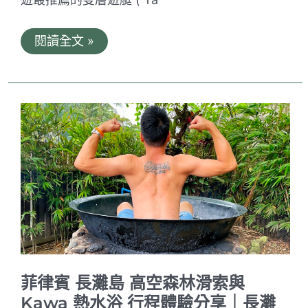
菲
閱讀全文 »
律
賓
長
灘
島
看
夕
陽
日
落
遊
船
雙
層
遊
艇
(
Yacht
)
菲律賓 長灘島 高空森林滑索與
體
驗
Kawa 熱水浴 行程體驗分享｜長灘