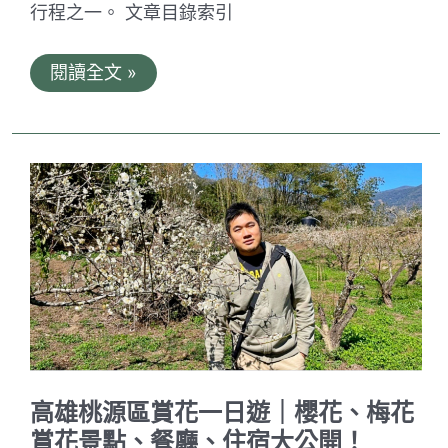
行程之一。 文章目錄索引
菲
閱讀全文 »
律
賓
長
灘
島
瑪
瑪
米
亞
號
行
程
體
驗
分
享
｜
長
高雄桃源區賞花一日遊｜櫻花、梅花
灘
島
賞花景點、餐廳、住宿大公開！