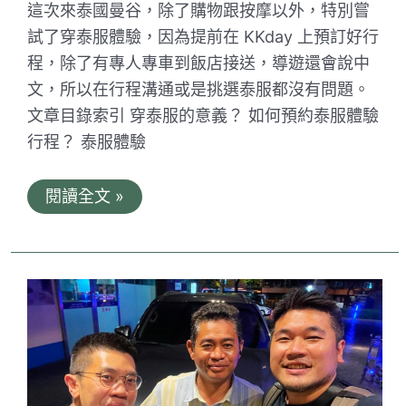
這次來泰國曼谷，除了購物跟按摩以外，特別嘗
奏
浪
試了穿泰服體驗，因為提前在 KKday 上預訂好行
漫
程，除了有專人專車到飯店接送，導遊還會說中
晚
餐
文，所以在行程溝通或是挑選泰服都沒有問題。
文章目錄索引 穿泰服的意義？ 如何預約泰服體驗
行程？ 泰服體驗
曼
閱讀全文 »
谷
鄭
王
廟
攝
影
之
旅
的
泰
國
服