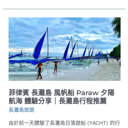
曼
谷
機
場
接
送
推
薦
｜
泰
國
曼
谷
機
場
接
送
流
菲律賓 長灘島 風帆船 Paraw 夕陽
程
說
航海 體驗分享｜長灘島行程推薦
明
長灘島旅遊
由於前一天體驗了長灘島日落遊船 (YACHT) 的行