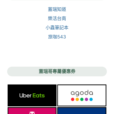
蓋瑞知道
樂活台南
小蟲筆記本
旅咖543
蓋瑞哥專屬優惠券