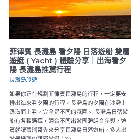
驗
分
享
｜
長
灘
島
行
程
菲律賓 長灘島 看夕陽 日落遊船 雙層
推
薦
遊艇 ( Yacht ) 體驗分享｜出海看夕
陽 長灘島推薦行程
長灘島旅遊
如果你正在規劃菲律賓長灘島的行程，一定要安
排出海來看夕陽的行程，長灘島的夕陽在沙灘上
跟海面上看，完全是不同的氛圍。 長灘島日落遊
船有各種選擇，適合不同出遊團體組合參與，這
篇就讓蓋瑞哥先來分享長灘島日落遊船，多人出
遊最推薦的雙層遊艇 ( Ya