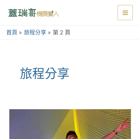
跳
至
Mai
主
要
首頁
旅程分享
第 2 頁
Men
內
容
旅程分享