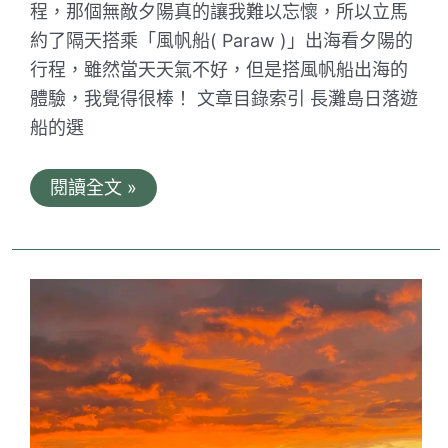
程，那個無敵夕陽真的讓我難以忘懷，所以立馬
約了隔天搭乘「風帆船( Paraw )」出海看夕陽的
行程，雖然當天天氣不好，但是搭風帆船出海的
體驗，我覺得很棒！ 文章目錄索引 長灘島日落遊
船的選
菲
閱讀全文 »
律
賓
長
灘
島
風
帆
船
Paraw
夕
陽
航
海
體