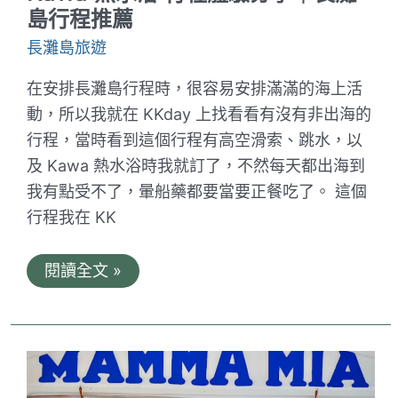
分
島行程推薦
享
｜
長灘島旅遊
出
海
看
在安排長灘島行程時，很容易安排滿滿的海上活
夕
動，所以我就在 KKday 上找看看有沒有非出海的
陽
長
行程，當時看到這個行程有高空滑索、跳水，以
灘
及 Kawa 熱水浴時我就訂了，不然每天都出海到
島
推
我有點受不了，暈船藥都要當要正餐吃了。 這個
薦
行
行程我在 KK
程
菲
閱讀全文 »
律
賓
長
灘
島
高
空
森