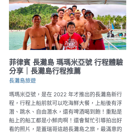
林
滑
索
與
Kawa
熱
水
浴
行
程
體
菲律賓 長灘島 瑪瑪米亞號 行程體驗
驗
分
分享｜長灘島行程推薦
享
長灘島旅遊
｜
長
灘
瑪瑪米亞號，是在 2022 年才推出的長灘島新行
島
行
程，行程上船前就可以吃海鮮大餐，上船後有浮
程
潛、跳水、自由潛水，還有啤酒喝到飽！重點是
推
薦
船上的船工都是小鮮肉啊！還會幫忙引導拍出好
看的照片，是蓋瑞哥這趟長灘島之旅，最滿意的