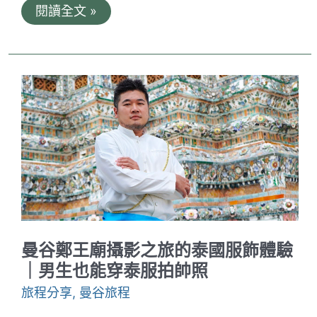
湄
閱讀全文 »
南
河
公
主
號
遊
船
及
自
助
晚
餐
體
驗
分
享
｜
湄
曼谷鄭王廟攝影之旅的泰國服飾體驗
南
河
｜男生也能穿泰服拍帥照
上
音
旅程分享
,
曼谷旅程
樂
伴