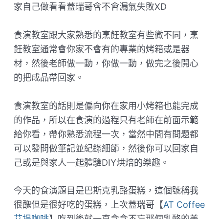
家自己做看看蓋瑞哥會不會漏氣失敗XD
食演教室跟大家熟悉的烹飪教室有些微不同，烹
飪教室通常會你家不會有的專業的烤箱或是器
材，然後老師做一動，你做一動，做完之後開心
的把成品帶回家。
食演教室的話則是偏向你在家用小烤箱也能完成
的作品，所以在食演的過程只有老師在前面示範
給你看，帶你熟悉流程一次，當然中間有問題都
可以發問做筆記並紀錄細節，然後你可以回家自
己或是與家人一起體驗DIY烘焙的樂趣。
今天的食演題目是巴斯克乳酪蛋糕，這個號稱我
很醜但是很好吃的蛋糕，上次蓋瑞哥【
AT Coffee
艾提咖啡
】吃到後就一直念念不忘那個乳酪的美