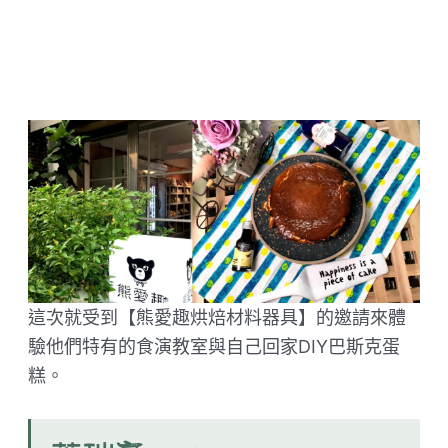
這次就受到【熊愛趣烘焙材料器具】的邀請來體
驗他們特有的食演教室與自己回家DIY巴斯克蛋
糕。