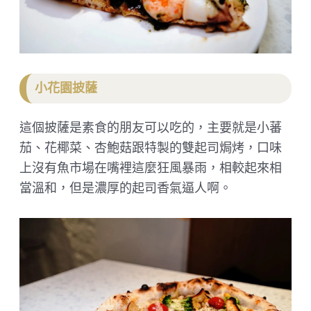
小花園披薩
這個披薩是素食的朋友可以吃的，主要就是小蕃
茄、花椰菜、杏鮑菇跟特製的雙起司焗烤，口味
上沒有魚市場在嘴裡這麼狂風暴雨，相較起來相
當溫和，但是濃厚的起司香氣逼人啊。