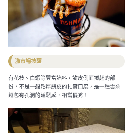
漁市場披薩
有花枝、白蝦等豐富餡料，餅皮側面捲起的部
份，不是一般鬆厚餅皮的扎實口感，是一種雲朵
麵包有孔洞的蓬鬆感，相當優秀！