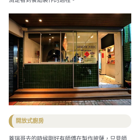
開放式廚房
蓋瑞哥去的時候剛好有師傅在製作披薩，只見師