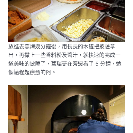
放進去窯烤幾分鐘後，用長長的木鏟把披薩拿
出，再撒上一些香料粉及醬汁，就快速的完成一
道美味的披薩了，蓋瑞哥在旁邊看了 5 分鐘，這
個過程超療癒的阿。