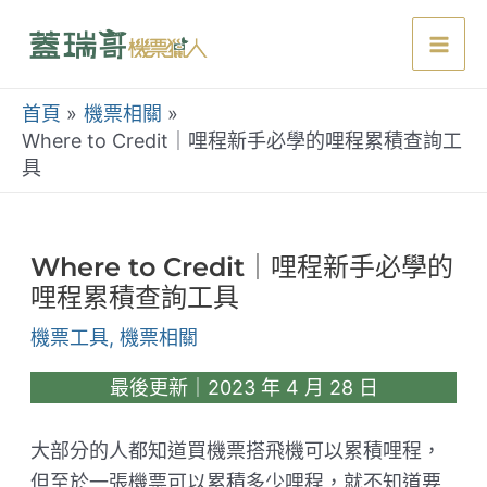
跳
至
Mai
主
要
首頁
機票相關
Men
內
Where to Credit｜哩程新手必學的哩程累積查詢工
具
容
Where to Credit｜哩程新手必學的
哩程累積查詢工具
機票工具
,
機票相關
最後更新｜2023 年 4 月 28 日
大部分的人都知道買機票搭飛機可以累積哩程，
但至於一張機票可以累積多少哩程，就不知道要