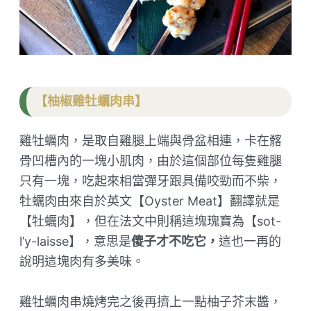
【柚椒雞牡蠣肉串】
雞牡蠣肉，是取自雞腿上端與骨盆相連，卡在髂
骨凹槽內的一塊小肌肉，由於這個部位每隻雞腿
只有一塊，吃起來相當彈牙跟具備咬勁而不柴，
牡蠣肉由來自於英文【Oyster Meat】翻譯就是
【牡蠣肉】，但在法文中則稱這塊瑰寶為【sot-
l’y-laisse】，意思是
傻子才不吃它，
這也一再的
說明這塊肉有多美味。
雞牡蠣肉串燒烤完之後再擠上一點柚子芥末醬，