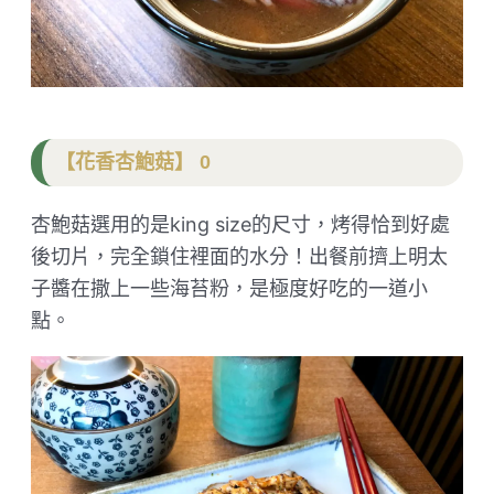
【花香杏鮑菇】 0
杏鮑菇選用的是king size的尺寸，烤得恰到好處
後切片，完全鎖住裡面的水分！出餐前擠上明太
子醬在撒上一些海苔粉，是極度好吃的一道小
點。