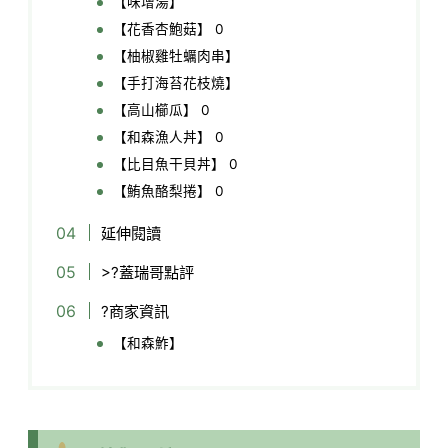
【味增湯】
【花香杏鮑菇】 0
【柚椒雞牡蠣肉串】
【手打海苔花枝燒】
【高山櫛瓜】 0
【和森漁人丼】 0
【比目魚干貝丼】 0
【鮪魚酪梨捲】 0
延伸閱讀
>?蓋瑞哥點評
?商家資訊
【和森鮓】