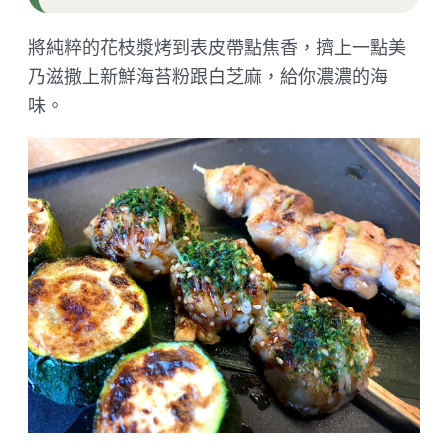
將純粹的花枝漿烤到表皮帶點焦香，擠上一點美
乃滋撒上新鮮海苔粉跟白芝麻，給你濃濃的海
味。