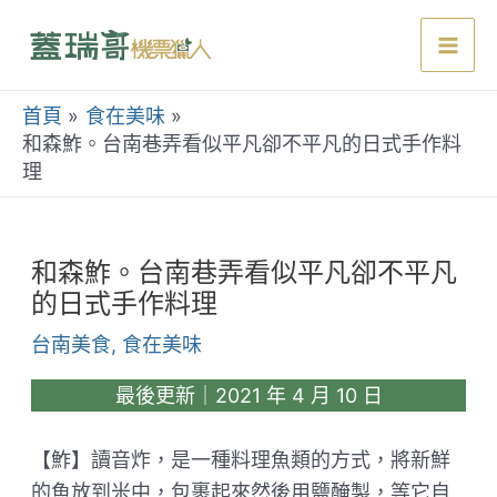
跳
至
Mai
主
要
首頁
食在美味
Men
內
和森鮓。台南巷弄看似平凡卻不平凡的日式手作料
理
容
和森鮓。台南巷弄看似平凡卻不平凡
的日式手作料理
台南美食
,
食在美味
最後更新｜2021 年 4 月 10 日
【鮓】讀音炸，是一種料理魚類的方式，將新鮮
的魚放到米中，包裹起來然後用鹽醃製，等它自