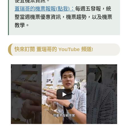
便宜機票資訊。
蓋瑞哥的機票報報(點我)：
每週五發報，統
整當週機票優惠資訊，機票趨勢，以及機票
教學。
快來訂閱 蓋瑞哥的 YouTube 頻道!