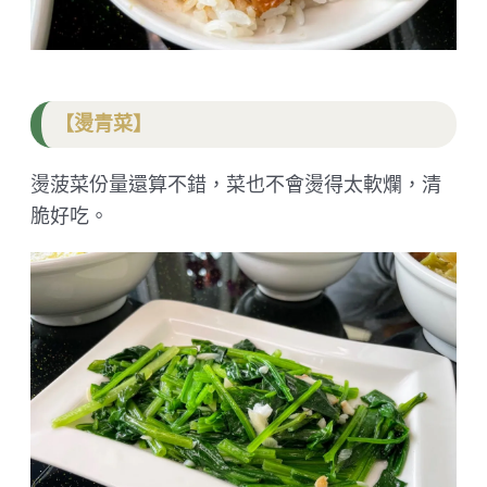
【燙青菜】
燙菠菜份量還算不錯，菜也不會燙得太軟爛，清
脆好吃。