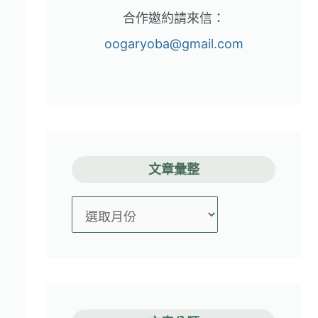
合作邀約請來信：
oogaryoba@gmail.com
文章彙整
文
章
彙
整