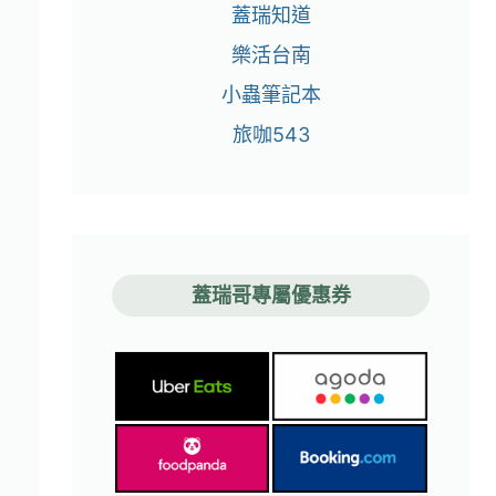
蓋瑞知道
樂活台南
小蟲筆記本
旅咖543
蓋瑞哥專屬優惠券