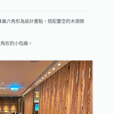
以蜂巢六角形為設計重點，搭配簍空的木頭條
六角形的小包廂。