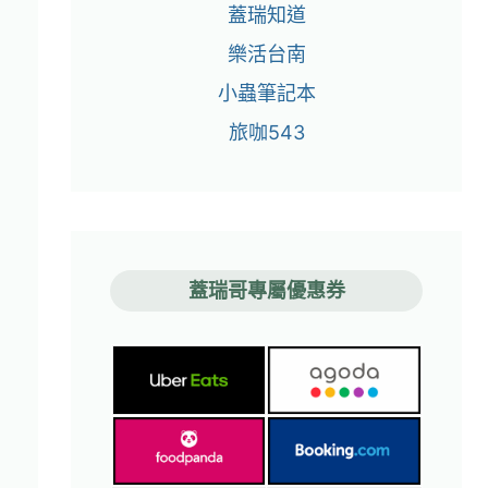
蓋瑞知道
樂活台南
小蟲筆記本
旅咖543
蓋瑞哥專屬優惠券