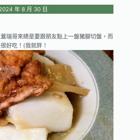
24 年 8 月 30 日
次蓋瑞哥來總是要跟朋友點上一盤豬腳切盤，而
很好吃！(我就胖！