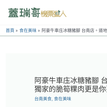
跳
至
主
要
首頁
食在美味
阿豪牛車庒冰糖豬腳 台南店。道
內
容
阿豪牛車庒冰糖豬腳 
獨家的脆筍粿肉更是你
台南美食
,
食在美味