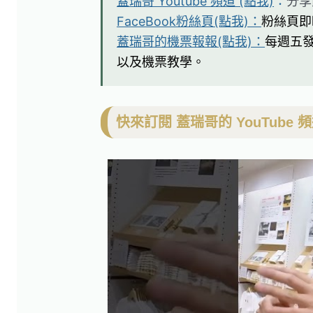
蓋瑞哥 Youtube 頻道 (點我)
：
分享
FaceBook粉絲頁(點我)：
粉絲頁即
蓋瑞哥的機票報報(點我)：
每週五
以及機票教學。
快來訂閱 蓋瑞哥的 YouTube 頻