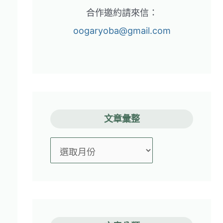
合作邀約請來信：
oogaryoba@gmail.com
文章彙整
文
章
彙
整