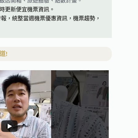
飯店開箱、旅遊體驗、點數計畫。
時更新便宜機票資訊。
發報，統整當週機票優惠資訊，機票趨勢，
道!