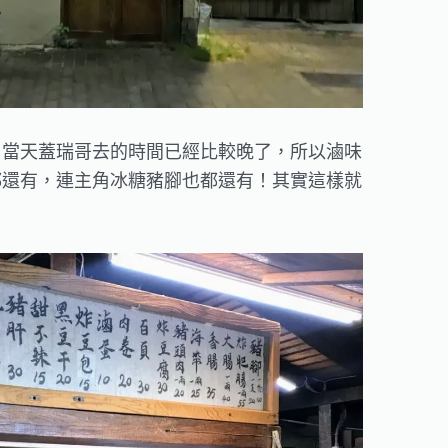
，當天蓋瑞哥去的時間已經比較晚了，所以滷味
都還有，連主角冰糖豬腳也都還有！其實這樣就