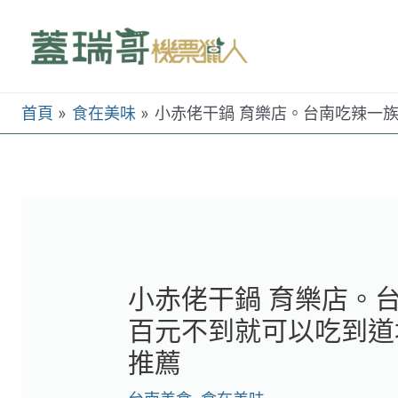
跳
至
主
要
首頁
食在美味
小赤佬干鍋 育樂店。台南吃辣一
內
容
小赤佬干鍋 育樂店。
百元不到就可以吃到道
推薦