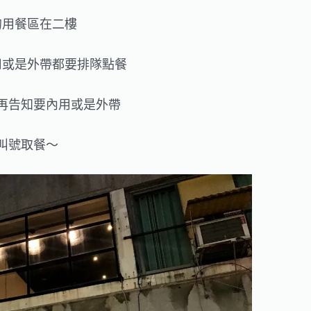
的用餐區在二樓
用或是外帶都要排隊點餐
再告知要內用或是外帶
叫號取餐～