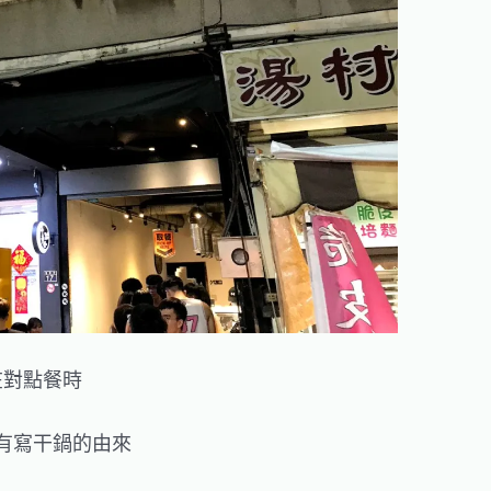
在對點餐時
有寫干鍋的由來