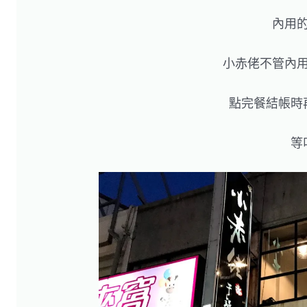
內用
小赤佬不管內
點完餐結帳時
等