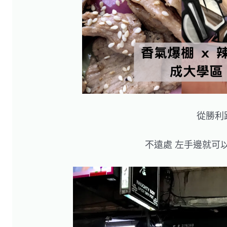
從勝利
不遠處 左手邊就可