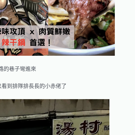
路的巷子彎進來
以看到排隊排長長的小赤佬了