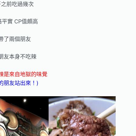
哥之前吃過幾次
平實 CP值頗高
帶了兩個朋友
朋友本身不吃辣
辣是來自地獄的味覺
的朋友站出來！)