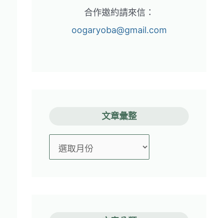
合作邀約請來信：
oogaryoba@gmail.com
文章彙整
文
章
彙
整