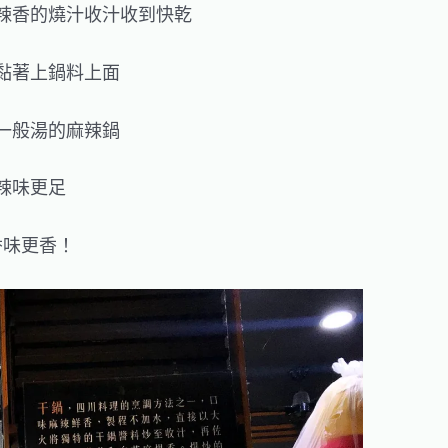
辣香的燒汁收汁收到快乾
黏著上鍋料上面
一般湯的麻辣鍋
辣味更足
香味更香！