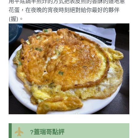
用平底鍋半煎炸的方式把表皮煎的香酥的道地蔥
花蛋，在夜晚的宵夜時刻絕對給你最好的夥伴
(握)。
?蓋瑞哥點評