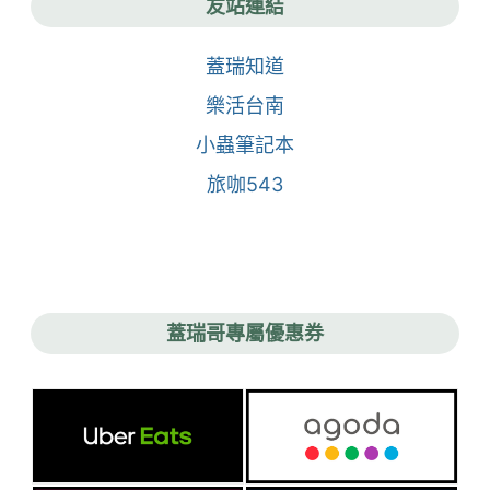
友站連結
蓋瑞知道
樂活台南
小蟲筆記本
旅咖543
蓋瑞哥專屬優惠券