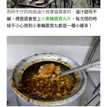
而阿牛仔的肉燥滷汁其實蠻厲害的，
滷汁甜而不
鹹，裡面還會放上
小車輪跟貢丸片
，每次撈的時
候不小心撈到小車輪跟貢丸都是一種小確幸！