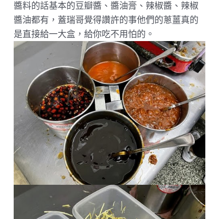
醬料的話基本的豆瓣醬、醬油膏、辣椒醬、辣椒
醬油都有，蓋瑞哥覺得讚許的事他們的蔥薑真的
是直接給一大盒，給你吃不用怕的。