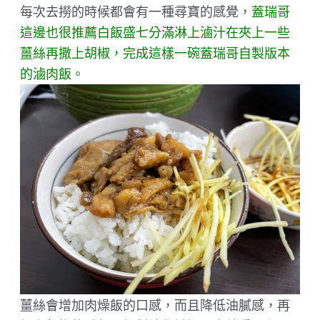
每次去撈的時候都會有一種尋寶的感覺，
蓋瑞哥
這邊也很推薦白飯盛七分滿淋上滷汁在夾上一些
薑絲再撒上胡椒，完成這樣一碗蓋瑞哥自製版本
的滷肉飯。
薑絲會增加肉燥飯的口感，而且降低油膩感，再