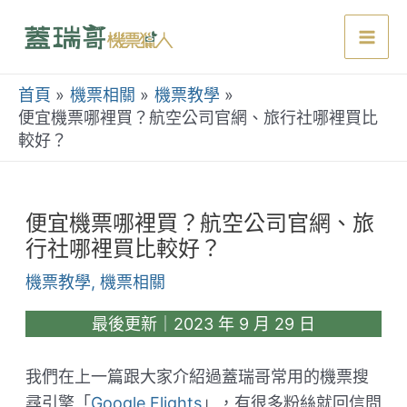
跳
至
Mai
主
要
首頁
機票相關
機票教學
Men
內
便宜機票哪裡買？航空公司官網、旅行社哪裡買比
較好？
容
便宜機票哪裡買？航空公司官網、旅
行社哪裡買比較好？
機票教學
,
機票相關
最後更新｜2023 年 9 月 29 日
我們在上一篇跟大家介紹過蓋瑞哥常用的機票搜
尋引擎「
Google Flights
」，有很多粉絲就回信問