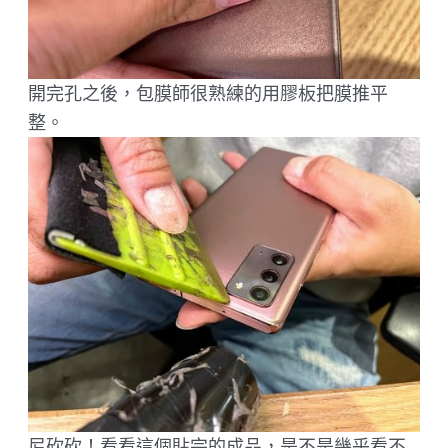
開完孔之後，包膜師很熟練的用膠板把膜推平
整。
尼砍砍！看看這個貼完的成品，是不是幾乎看不