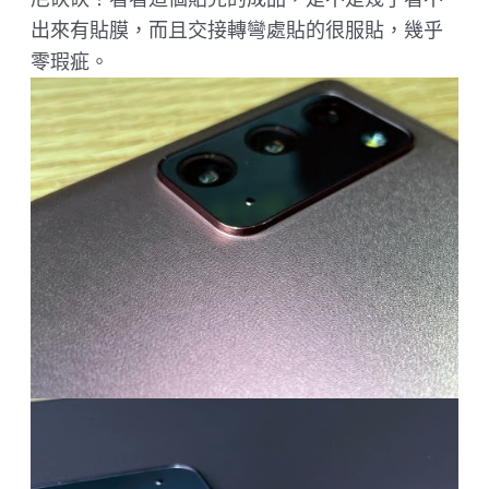
出來有貼膜，而且交接轉彎處貼的很服貼，幾乎
零瑕疵。