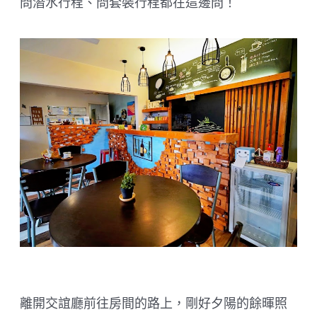
問潛水行程、問套裝行程都在這邊問！
離開交誼廳前往房間的路上，剛好夕陽的餘暉照