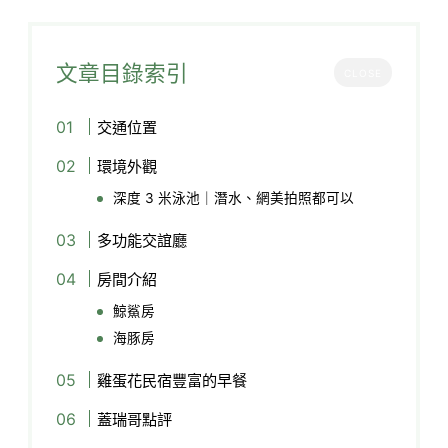
文章目錄索引
CLOSE
交通位置
環境外觀
深度 3 米泳池｜潛水、網美拍照都可以
多功能交誼廳
房間介紹
鯨鯊房
海豚房
雞蛋花民宿豐富的早餐
蓋瑞哥點評