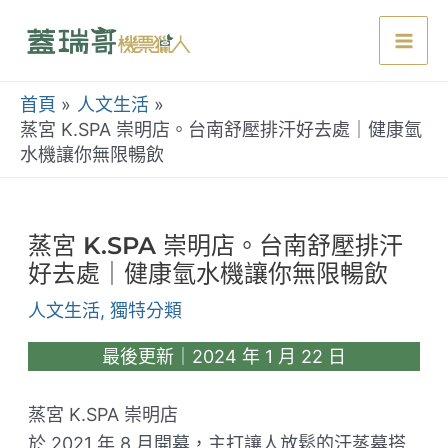
跳
至
Mai
主
要
首頁
人文生活
Men
內
蒸宮 K.SPA 崇明店。台南舒壓排汗好去處｜健康氫
水機讓你無限暢飲
容
蒸宮 K.SPA 崇明店。台南舒壓排汗
好去處｜健康氫水機讓你無限暢飲
人文生活
,
獨特分類
最後更新｜2024 年 1 月 22 日
蒸宮 K.SPA 崇明店
於 2021 年 8 月開幕，主打讓人放鬆的汗蒸幕搭