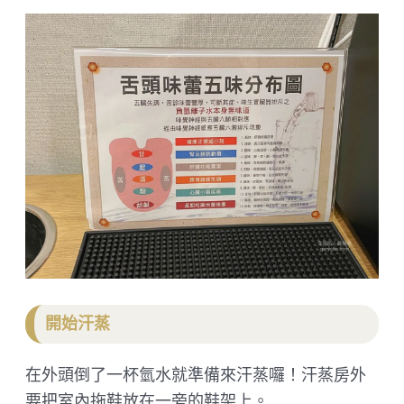
開始汗蒸
在外頭倒了一杯氫水就準備來汗蒸囉！汗蒸房外
要把室內拖鞋放在一旁的鞋架上。