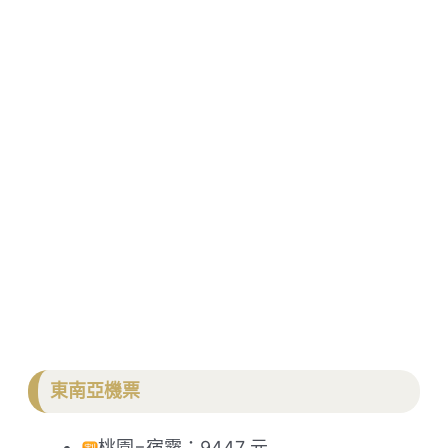
東南亞機票
桃園=宿霧：9447 元