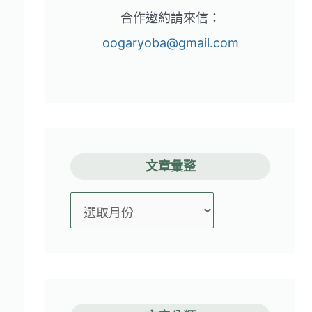
合作邀約請來信：
oogaryoba@gmail.com
文章彙整
文
章
彙
整