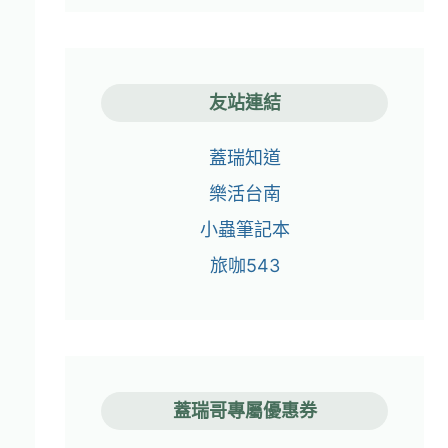
友站連結
蓋瑞知道
樂活台南
小蟲筆記本
旅咖543
蓋瑞哥專屬優惠券