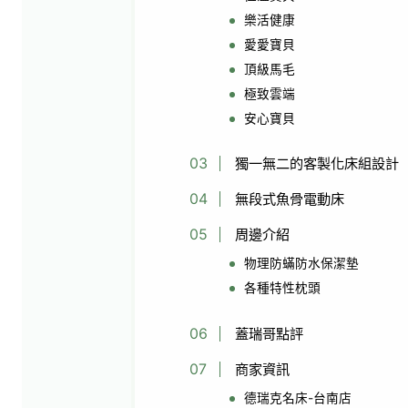
樂活健康
愛愛寶貝
頂級馬毛
極致雲端
安心寶貝
獨一無二的客製化床組設計
無段式魚骨電動床
周邊介紹
物理防蟎防水保潔墊
各種特性枕頭
蓋瑞哥點評
商家資訊
德瑞克名床-台南店