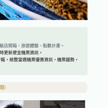
飯店開箱、旅遊體驗、點數計畫。
時更新便宜機票資訊。
發報，統整當週機票優惠資訊，機票趨勢，
道!