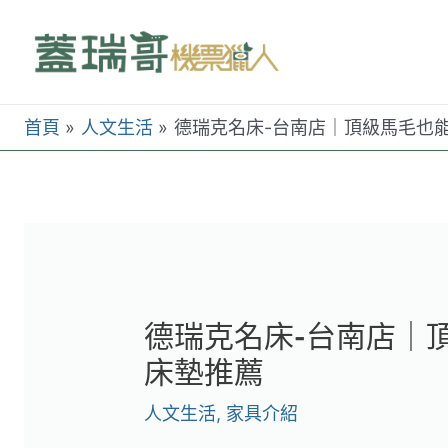
跳
至
主
要
首頁
人文生活
德瑞克名床-台南店｜頂級馬毛也
內
容
德瑞克名床-台南店｜
床墊推薦
人文生活
,
家具介紹