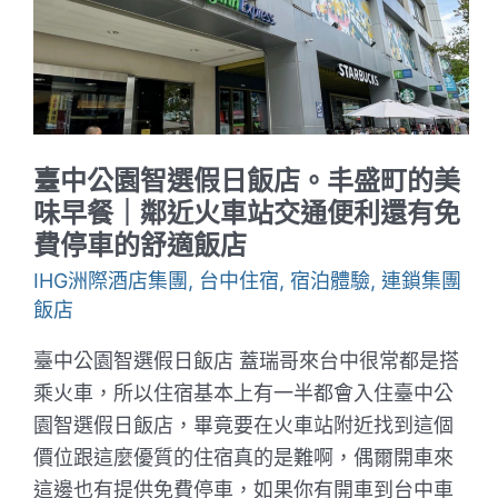
全
新
開
幕
的
輕
裝
潢
旅
臺中公園智選假日飯店。丰盛町的美
店
｜
味早餐｜鄰近火車站交通便利還有免
絕
費停車的舒適飯店
佳
的
IHG洲際酒店集團
,
台中住宿
,
宿泊體驗
,
連鎖集團
交
通
飯店
位
置
臺中公園智選假日飯店 蓋瑞哥來台中很常都是搭
與
舒
乘火車，所以住宿基本上有一半都會入住臺中公
適
園智選假日飯店，畢竟要在火車站附近找到這個
的
慵
價位跟這麼優質的住宿真的是難啊，偶爾開車來
懶
空
這邊也有提供免費停車，如果你有開車到台中車