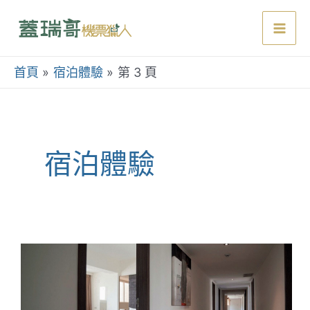
跳
至
Mai
主
要
首頁
宿泊體驗
第 3 頁
Men
內
容
宿泊體驗