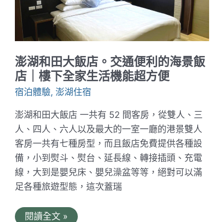
民
宿
｜
兩
人
度
假
澎湖和田大飯店。交通便利的海景飯
好
去
店｜樓下全家生活機能超方便
處
宿泊體驗
,
澎湖住宿
澎湖和田大飯店 一共有 52 間客房，從雙人、三
人、四人、六人以及最大的一室一廳的港景雙人
客房一共有七種房型，而且飯店免費提供各種設
備，小到熨斗、熨台、延長線、轉接插頭、充電
線，大到是嬰兒床、嬰兒澡盆等等，絕對可以滿
足各種旅遊型態，這次蓋瑞
澎
閱讀全文 »