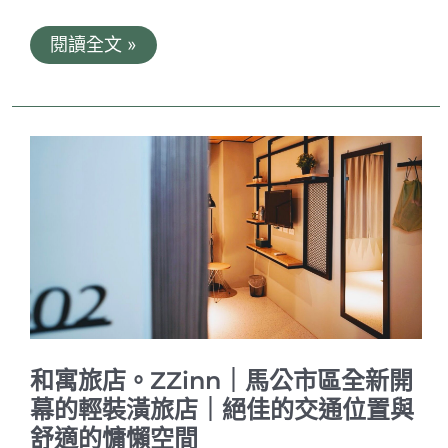
日
閱讀全文 »
立
大
飯
店。
馬
公
市
中
心
舒
適
飯
店
｜
在
房
間
就
和寓旅店。ZZinn｜馬公市區全新開
能
看
幕的輕裝潢旅店｜絕佳的交通位置與
煙
舒適的慵懶空間
火