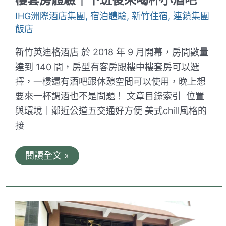
火
車
IHG洲際酒店集團
,
宿泊體驗
,
新竹住宿
,
連鎖集團
站
飯店
交
通
便
新竹英迪格酒店 於 2018 年 9 月開幕，房間數量
利
達到 140 間，房型有客房跟樓中樓套房可以選
還
有
擇，一樓還有酒吧跟休憩空間可以使用，晚上想
免
要來一杯調酒也不是問題！ 文章目錄索引 位置
費
停
與環境｜鄰近公道五交通好方便 美式chill風格的
車
的
接
舒
適
飯
新
閱讀全文 »
店
竹
英
迪
格
酒
店。
無