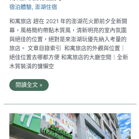
｜
宿泊體驗
,
澎湖住宿
澎
湖
道
和寓旅店 趕在 2021 年的澎湖花火節前夕全新開
地
幕，風格簡約帶點木質風，清新明亮的室內氛圍
小
吃
與絕佳的位置，絕對是來澎湖玩優先納入考量的
轉
個
旅店。 文章目錄索引 和寓旅店的外觀與位置｜
彎
絕佳位置去哪都方便 和寓旅店的大廳空間｜全新
就
到
木質裝潢的慵懶空
和
閱讀全文 »
寓
旅
店。
ZZinn
｜
馬
公
市
區