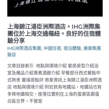
的
歐
式
度
假
民
上海錦江湯臣洲際酒店。IHG洲際集
宿
｜
團位於上海交通樞紐。良好的住宿體
無
驗分享
邊
際
IHG洲際酒店集團
,
中國住宿
,
宿泊體驗
,
連鎖集團
泳
池
飯店
搭
配
文章目錄索引 地點與環境介紹 套房房型介紹浴
絕
美
室及備品介紹貴賓酒廊介紹 早餐部分西式餐點中
山
景
式熱食 蓋瑞哥點評 商家資訊上海錦江湯臣洲際酒
好
店 地點與環境介紹 附近就有地鐵站，地鐵站也有
chill
多條地鐵相交，座落位置則在上海的蛋黃區跟蛋
白區交界，不管是