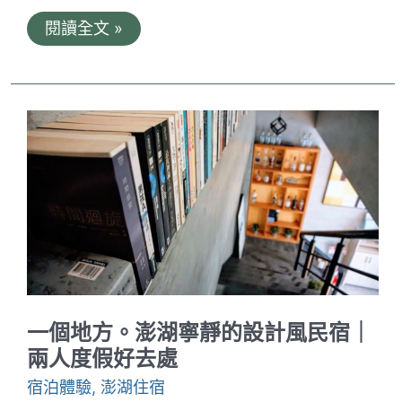
貓
閱讀全文 »
頭
鷹
旅
店。
日
月
潭
美
景、
伊
達
邵
老
街、
高
CP
值
住
一個地方。澎湖寧靜的設計風民宿｜
宿
一
兩人度假好去處
次
擁
宿泊體驗
,
澎湖住宿
有