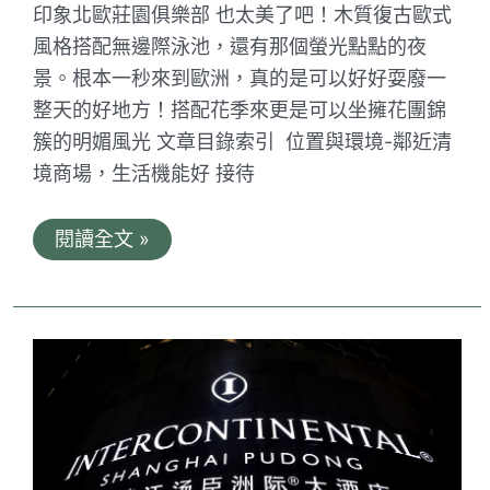
方
印象北歐莊園俱樂部 也太美了吧！木質復古歐式
便
風格搭配無邊際泳池，還有那個螢光點點的夜
景。根本一秒來到歐洲，真的是可以好好耍廢一
整天的好地方！搭配花季來更是可以坐擁花團錦
簇的明媚風光 文章目錄索引 位置與環境-鄰近清
境商場，生活機能好 接待
印
閱讀全文 »
象
北
歐
莊
園
俱
樂
部。
南
投
清
境