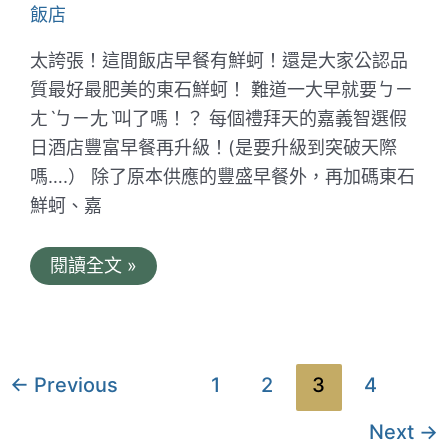
好
飯店
的
住
太誇張！這間飯店早餐有鮮蚵！還是大家公認品
宿
體
質最好最肥美的東石鮮蚵！ 難道一大早就要ㄅㄧ
驗
ㄤˋㄅㄧ尢ˋ叫了嗎！？ 每個禮拜天的嘉義智選假
分
享
日酒店豐富早餐再升級！(是要升級到突破天際
嗎….） 除了原本供應的豐盛早餐外，再加碼東石
鮮蚵、嘉
嘉
閱讀全文 »
義
智
選
假
日
酒
文
←
Previous
1
2
3
4
店
章
HolidayInn
Express
Next
→
分
Chiayi。