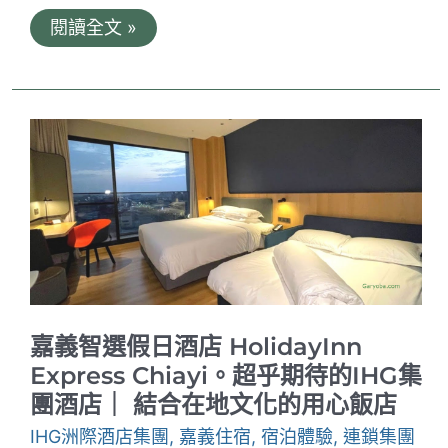
上
閱讀全文 »
海
錦
江
湯
臣
洲
際
酒
店。
IHG
洲
際
集
團
位
於
上
嘉義智選假日酒店 HolidayInn
海
交
Express Chiayi。超乎期待的IHG集
通
團酒店｜ 結合在地文化的用心飯店
樞
紐。
IHG洲際酒店集團
,
嘉義住宿
,
宿泊體驗
,
連鎖集團
良