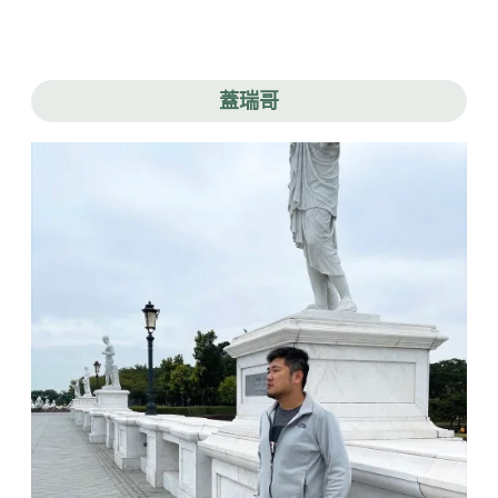
超
頁
乎
期
待
的
蓋瑞哥
IHG
集
團
酒
店
｜
結
合
在
地
文
化
的
用
心
飯
店