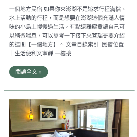
一個地方民宿 如果你來澎湖不是追求行程滿檔、
水上活動的行程，而是想要在澎湖這個充滿人情
味的小島上慢慢過生活，有點遠離塵囂讓自己可
以稍微喘息，可以參考一下接下來蓋瑞哥要介紹
的這間【一個地方】。 文章目錄索引 民宿位置
｜生活便利又寧靜 一樓接
一
閱讀全文 »
個
地
方。
澎
湖
寧
靜
的
設
計
風