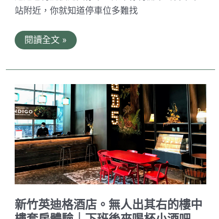
間
站附近，你就知道停車位多難找
臺
閱讀全文 »
中
公
園
智
選
假
日
飯
店。
丰
盛
町
的
美
味
早
餐
｜
新竹英迪格酒店。無人出其右的樓中
鄰
近
樓套房體驗｜下班後來喝杯小酒吧