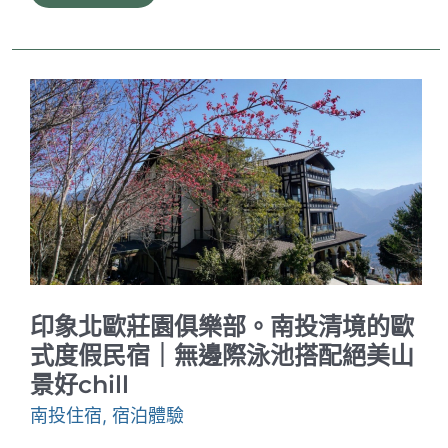
湖
和
田
大
飯
店。
交
通
便
利
的
海
景
飯
店
｜
樓
下
印象北歐莊園俱樂部。南投清境的歐
全
家
式度假民宿｜無邊際泳池搭配絕美山
生
景好chill
活
機
南投住宿
,
宿泊體驗
能
超