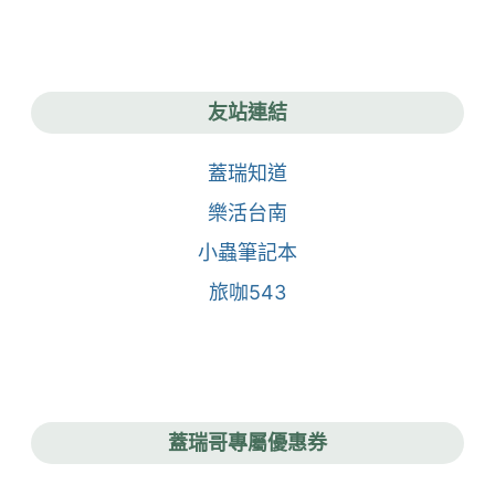
友站連結
蓋瑞知道
樂活台南
小蟲筆記本
旅咖543
蓋瑞哥專屬優惠券