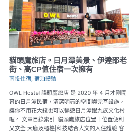
人
出
其
右
的
樓
中
樓
套
房
體
貓頭鷹旅店。日月潭美景、伊達邵老
驗
｜
街、高CP值住宿一次擁有
下
班
南投住宿
,
宿泊體驗
後
來
OWL Hostel 貓頭鷹旅店 是 2020 年 4 月才剛開
喝
杯
幕的日月潭民宿，清潔明亮的空間與完善設施，
小
讓你不用花大錢也可以暢遊日月潭跟九族文化村
酒
吧
喔。 文章目錄索引 貓頭鷹旅店位置｜位置便利
又安全 大廳及櫃檯|科技結合人文的入住體驗 客