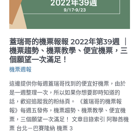
好
工
具，
指
定
機
型、
蓋瑞哥的機票報報 2022年第39週 ｜
指
定
機票趨勢、機票教學、便宜機票，三
聯
個願望一次滿足！
盟、
指
機票週報
定
航
司
這邊提供你每週蓋瑞哥找到的便宜好機票，由於
是一週整理一次，所以如果你想要即時知道的
話，歡迎追蹤我的粉絲頁。 《蓋瑞哥的機票報
報》每週五發佈，機票趨勢、機票教學、便宜機
票，三個願望一次滿足！ 文章目錄索引 阿聯酋機
票 台北－巴賽隆納 機票 3