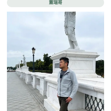
蓋瑞哥
航
線
查
詢
工
具！