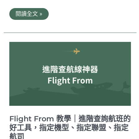
蓋
閱讀全文 »
瑞
哥
的
機
票
報
報
2022
年
第
40
週
｜
機
票
趨
勢、
機
Flight From 教學｜進階查詢航班的
票
教
好工具，指定機型、指定聯盟、指定
學、
航司
便