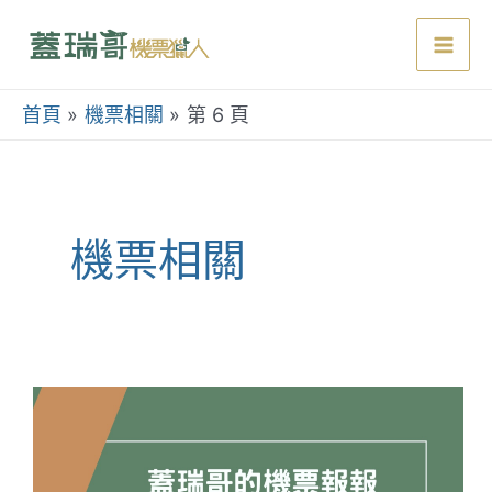
跳
至
Mai
主
要
首頁
機票相關
第 6 頁
Men
內
容
機票相關