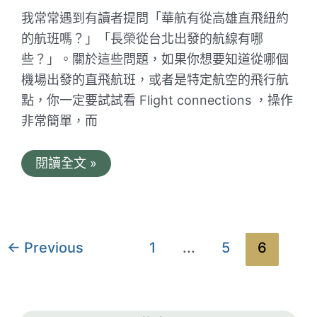
機
我常常遇到有讀者提問「華航有從高雄直飛紐約
票，
三
的航班嗎？」「長榮從台北出發的航線有哪
個
些？」。關於這些問題，如果你想要知道從哪個
願
望
機場出發的直飛航班，或者是特定航空的飛行航
一
次
點，你一定要試試看 Flight connections ，操作
滿
非常簡單，而
足！
Flight
閱讀全文 »
Connections
教
學
｜
快
速
文
←
Previous
1
...
5
6
簡
章
單
好
分
上
手
頁
的