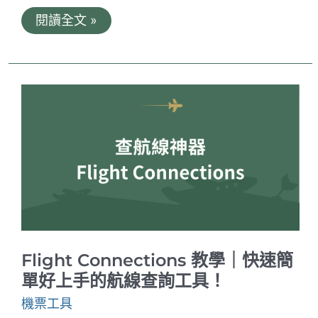
蓋
閱讀全文 »
瑞
哥
的
機
票
報
報
2022
年
第
39
週
｜
機
票
趨
勢、
機
Flight Connections 教學｜快速簡
票
教
單好上手的航線查詢工具！
學、
便
機票工具
宜