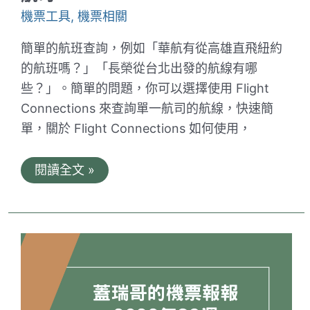
宜
機票工具
,
機票相關
機
票，
三
簡單的航班查詢，例如「華航有從高雄直飛紐約
個
的航班嗎？」「長榮從台北出發的航線有哪
願
望
些？」。簡單的問題，你可以選擇使用 Flight
一
次
Connections 來查詢單一航司的航線，快速簡
滿
單，關於 Flight Connections 如何使用，
足！
Flight
閱讀全文 »
From
教
學
｜
進
階
查
詢
航
班
的